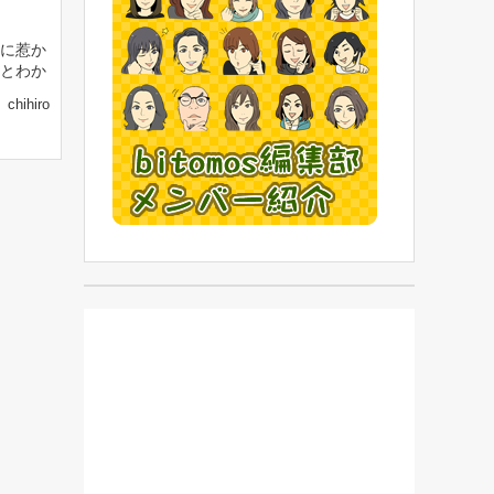
に惹か
とわか
chihiro