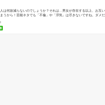
人は何故減らないのでしょうか？それは…男女が存在する以上、お互い
まうから！芸能ネタでも「不倫」や「浮気」は尽きないですね。ダメだ
ど、この気持ちは止められない。止まらないから苦しい […]
0
婚