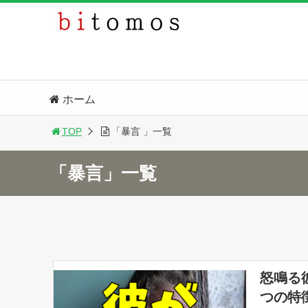
ホーム
TOP
「暴言 」一覧
「暴言」一覧
怒鳴る
つの特