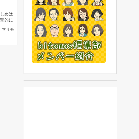
じめは
撃的に
マリモ