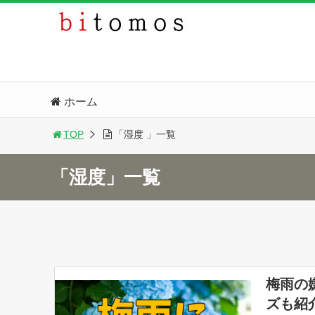
ホーム
TOP
「湿度 」一覧
「湿度」一覧
梅雨の
ズも紹