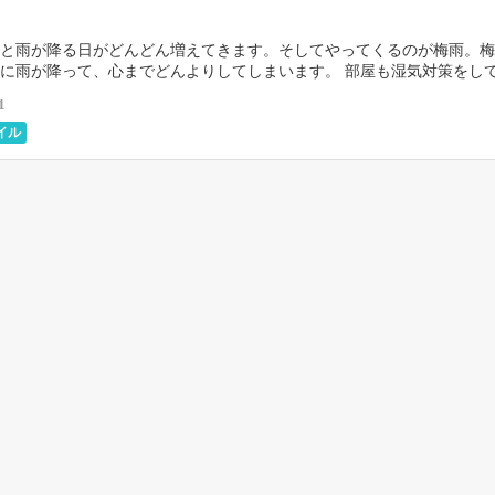
と雨が降る日がどんどん増えてきます。そしてやってくるのが梅雨。梅
に雨が降って、心までどんよりしてしまいます。 部屋も湿気対策をし
が大量発生してしまうこともあります！でも、きちんと […]
1
イル