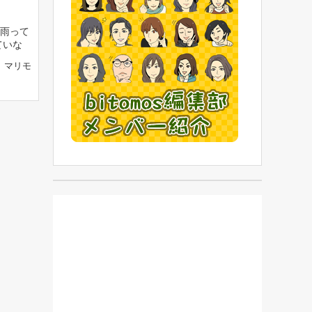
雨って
ていな
マリモ