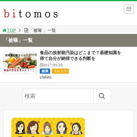
TOP
「被曝 」一覧
「被曝」一覧
食品の放射能汚染はどこまで？基礎知識を
得て自分が納得できる判断を
2017/09/30
健康
トレンド
chihiro