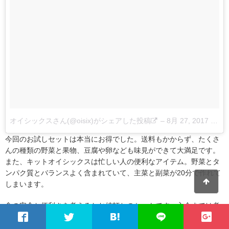
オイシックスさん(@oisix)がシェアした投稿
–
8月 27, 2017 at 9:43午後 PDT
今回のお試しセットは本当にお得でした。送料もかからず、たくさ
んの種類の野菜と果物、豆腐や卵なども味見ができて大満足です。
また、キットオイシックスは忙しい人の便利なアイテム。野菜とタ
ンパク質とバランスよく含まれていて、主菜と副菜が20分で作れて
しまいます。
食の安全と便利さを考えるとお値打ちのセットです。入会までは考
えていない、という人もまずはぜひこのお試しセットを頼んでみて
ください。充実した食卓に役立ちますよ♪