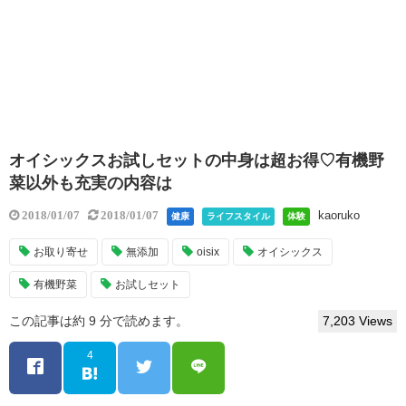
オイシックスお試しセットの中身は超お得♡有機野
菜以外も充実の内容は
kaoruko
2018/01/07
2018/01/07
健康
ライフスタイル
体験
お取り寄せ
無添加
oisix
オイシックス
有機野菜
お試しセット
この記事は約 9 分で読めます。
7,203 Views
4