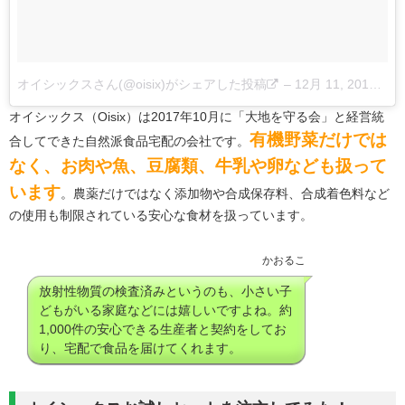
オイシックスさん(@oisix)がシェアした投稿
–
12月 11, 2017 at 6:34午後 PST
オイシックス（Oisix）は
2017年10月に「大地を守る会」と経営統
有機野菜だけでは
合してできた自然派食品宅配の会社です。
なく、お肉や魚、豆腐類、牛乳や卵なども扱って
います
。農薬だけではなく添加物や合成保存料、合成着色料など
の使用も制限されている安心な食材を扱っています。
かおるこ
放射性物質の検査済みというのも、小さい子
どもがいる家庭などには嬉しいですよね。約
1,000件の安心できる生産者と契約をしてお
り、宅配で食品を届けてくれます。