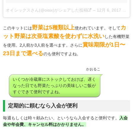
オイシックスさん(@oisix)がシェアした投稿
–
12月 6, 2017 at 6:52午後 PST
野菜は5種類以上
カ
このキットには
使われています。そして
ット野菜は次亜塩素酸を使わずに水洗い
した有機野菜
賞味期限が1日〜
を使用。2人前か3人前を選べます。さらに
23日まで選べる
のも便利ですよね。
かおるこ
いくつか冷蔵庫にストックしておけば、遅く
なった日でも野菜たっぷりの美味しいご飯が
すぐできて便利ですよね。
定期的に頼むなら入会が便利
毎週もしくは時々頼みたい、というなら入会すると便利です。
入会
金や年会費、キャンセル料はかかりません。