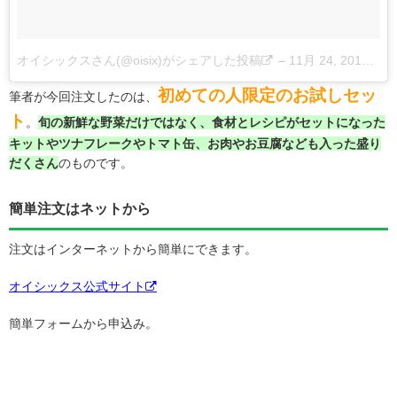
オイシックスさん(@oisix)がシェアした投稿
–
11月 24, 2017 at 1:06午前 PST
初めての人限定のお試しセッ
筆者が今回注文したのは、
ト
。
旬の新鮮な野菜だけではなく、食材とレシピがセットになった
キットやツナフレークやトマト缶、お肉やお豆腐なども入った盛り
だくさん
のものです。
簡単注文はネットから
注文はインターネットから簡単にできます。
オイシックス公式サイト
簡単フォームから申込み。