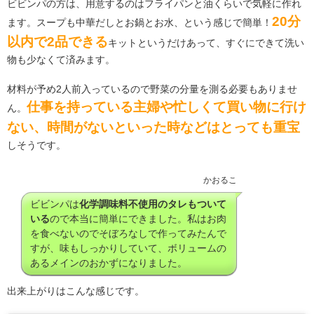
ビビンパの方は、用意するのはフライパンと油くらいで気軽に作れ
20分
ます。スープも中華だしとお鍋とお水、という感じで簡単！
以内で2品できる
キットというだけあって、すぐにできて洗い
物も少なくて済みます。
材料が予め2人前入っているので野菜の分量を測る必要もありませ
仕事を持っている主婦や忙しくて買い物に行け
ん。
ない、時間がないといった時などはとっても重宝
しそうです。
かおるこ
ビビンパは
化学調味料不使用のタレもついて
いる
ので本当に簡単にできました。私はお肉
を食べないのでそぼろなしで作ってみたんで
すが、味もしっかりしていて、ボリュームの
あるメインのおかずになりました。
出来上がりはこんな感じです。