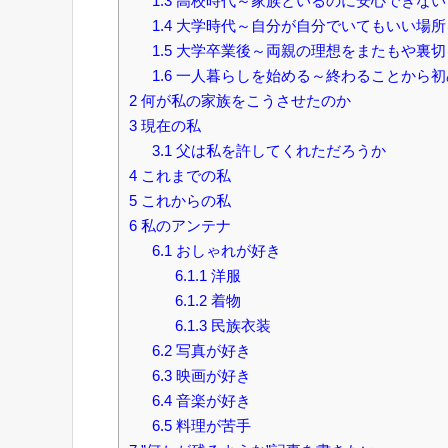
1.3
高校時代～家族といるのに安心できない
1.4
大学時代～自分が自分でいてもいい場所
1.5
大学卒業後～両親の理想をまたもや裏切
1.6
一人暮らしを始める～終わることから初
2
何が私の家族をこうさせたのか
3
現在の私
3.1
父は私を許してくれただろうか
4
これまでの私
5
これからの私
6
私のアンテナ
6.1
おしゃれが好き
6.1.1
洋服
6.1.2
着物
6.1.3
民族衣装
6.2
写真が好き
6.3
映画が好き
6.4
音楽が好き
6.5
料理が苦手