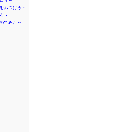
日々～
をみつける～
る～
めてみた～