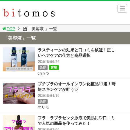
TOP
「美容液 」一覧
「美容液」一覧
ラスティークの効果と口コミを検証！正し
いヘアケアの仕方と商品選択
2018/06/26
美容
体験
chihiro
プチプラのオールインワン化粧品11選！時
短スキンケアが叶う♡
2018/04/10
美容
マリモ
フラコラプラセンタ原液で美肌に♡口コミ
で人気の商品を使ってみた！
2018/02/09