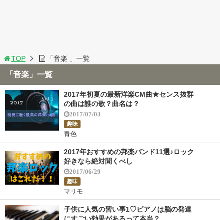
TOP
「音楽 」一覧
「音楽」一覧
2017年初夏の最新洋楽CM曲★センス抜群
の曲は誰の歌？曲名は？
2017/07/03
趣味
青色
2017年おすすめの邦楽バンド11選♪ロック
好きなら絶対聞くべし
2017/06/29
趣味
マリモ
子供に人気の習い事1♡ピアノは脳の発達
にすごい効果があるって本当？