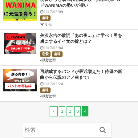
ドWANIMAの勢いが凄い
2017/03/09
趣味
マリモ
矢沢永吉の歌詞「あの夜…」に学べ！男を
虜にするイイ女の掟とは？
2017/03/04
恋愛
趣味
視聴覚室
再結成するバンドが最近増えた！待望の新
曲から伝説のアノ曲まで♪
2017/02/24
趣味
視聴覚室
1
2
3
4