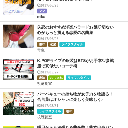
2017/06/23
ママ
mika
失恋のおすすめ洋楽バラード17選♡切ない
心がもっと震える恋愛の名曲集
2017/06/06
趣味
恋愛
ライフスタイル
青色
K-POPライブの服装はBTSがお手本♡参戦
服で真似たいコーデ術
2017/05/27
趣味
おしゃれ
ライフスタイル
視聴覚室
バーベキューの持ち物が女子力を物語る！
合言葉はオシャレに楽しく美味しく♪
2017/03/31
ライフスタイル
趣味
視聴覚室
明日からも頑張れる曲多数！熊本出身バン