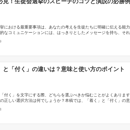
必見！生徒会選挙のスピーチのコツと演説の必勝例
挙における最重要事項は、あなたの考えを生徒たちに明確に伝える能力
的なコミュニケーションには、はっきりとしたメッセージを持ち、それ
葉で表現することが求められます。心からのメッセージ […]
9
」と「付く」の違いは？意味と使い方のポイント
「付く」を文字にする際、どちらを選ぶべきか悩むことがよくあります
の正しい選択方法は何でしょうか？本稿では、「着く」と「付く」の意
ぞれの言葉が適切に使われる場面を明らかにします。 […]
8