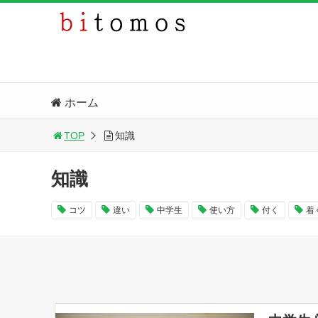
ホーム
TOP
知識
知識
コツ
違い
中学生
使い方
付く
着