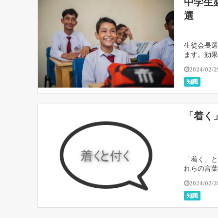
中学生
選
生徒会長選
ます。効果
しやすい言
2024/02/2
知識
「着く
「着く」と
れらの言葉
いと、それ
2024/02/2
知識