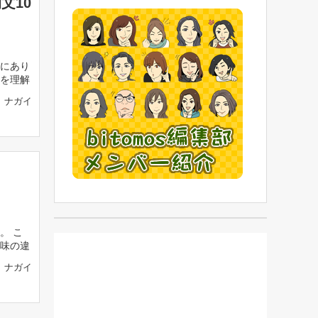
文10
にあり
を理解
ナガイ
。 こ
味の違
ナガイ