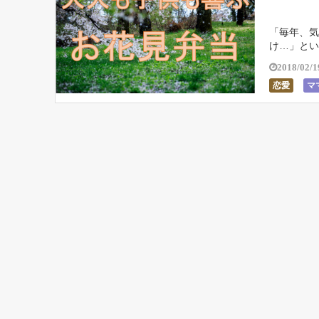
「毎年、気
け…」とい
花見弁当を
2018/02/1
恋愛
マ