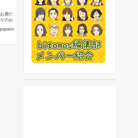
お酒だ
りのお
popolon