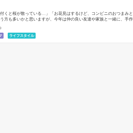
付くと桜が散っている…」「お花見はするけど、コンビニのおつまみと
う方も多いかと思いますが、今年は仲の良い友達や家族と一緒に、手作
持って桜を楽しんでみませんか♪今回は、お酒を飲む大 […]
9
マ
ライフスタイル