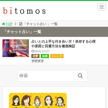
TOP
「チャット占い 」一覧
「チャット占い」一覧
占いとの上手な付き合い方！依存する心理
や原因と回避方法を徹底検証
2016/12/27
恋愛
結婚
トレンド
視聴覚室