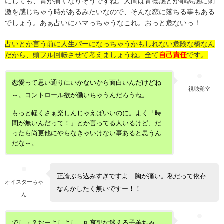
にしても、胃が痛くなりそうですね。人間は背徳感とか罪悪感に刺
激を感じちゃう時があるみたいなので、そんな恋に落ちる事もある
でしょう。あぁ占いにハマっちゃうなこれ。おっと危ないっ！
占いとか言う前に人生パーになっちゃうかもしれない危険な橋なん
だから、頭フル回転させて考えましょうね。全て
自己責任
です。
恋愛って思い通りにいかないから面白いんだけどね
視聴覚室
～。コントロール欲が働いちゃうんだろうね。
もっと軽くさぁ楽しんじゃえばいいのに。よく「時
間が無いんだって！」とか言ってる人いるけど、だ
ったら尚更他にやらなきゃいけない事あると思うん
だな～。
正論ぶち込みすぎですよ…胸が痛い。私だって依存
オイスターちゃ
なんかしたく無いですー！！
ん
でしょ？おーよしよし、可哀想な迷える子羊ちゃ