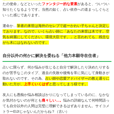
たの使命」などといった
ファンタジー的な要素
があると、ついつい
知りたくなるようです。当然の如く、占い依存への道まっしぐらと
いった感じであります。
運命か…
筆者の来世は海外のセレブで超ーかわい子ちゃんと決定し
ております。なので、いくら占い師に「あなたの来世は木です。空
気を綺麗にしてください。環境大臣です。」と言われても、
残念な
がら木にはなれないのです。
自分以外の何かに解決を委ねる「他力本願寺在住者」
占いに限らず、何か悩みが生じると自分で解決したり決めたりする
のが苦手なこのタイプ、過去の失敗や後悔を常に気にして身動きが
取れないのです。その為、
占い師や恋愛アドバイザーの教え通りに
動いた方が、
上手くいくはず
と思ってしまう様です。
友人にも愚痴か悩み相談ばかりになってしまっているのに、なかな
か気付かないのが何とも
痛々しい…。
悩みの詳細なんて何時間語っ
ても自分以外の人間は完璧に理解できるはずありません。サイコメ
トラーEIJIじゃないんだからね？（古い）