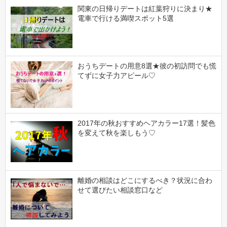
関東の日帰りデートは紅葉狩りに決まり★
電車で行ける満喫スポット5選
おうちデートの用意8選★彼の初訪問でも慌
てずに女子力アピール♡
2017年の秋おすすめヘアカラー17選！髪色
を変えて秋を楽しもう♡
離婚の相談はどこにするべき？状況に合わ
せて選びたい相談窓口など