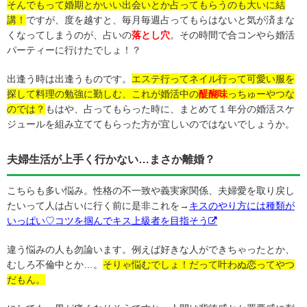
そんでもって婚期とかいい出会いとか占ってもらうのも大いに結
講！
ですが、度を越すと、毎月毎週占ってもらはないと気が済まな
くなってしまうのが、占いの
落とし穴
。その時間で合コンやら婚活
パーティーに行けたでしょ！？
出逢う時は出逢うものです。
エステ行ってネイル行って可愛い服を
探して料理の勉強に勤しむ、これが婚活中の
醍醐味
っちゅーやつな
のでは？
もはや、占ってもらった時に、まとめて１年分の婚活スケ
ジュールを組み立ててもらった方が宜しいのではないでしょうか。
夫婦生活が上手く行かない…まさか離婚？
こちらも多い悩み。性格の不一致や義実家関係、夫婦愛を取り戻し
たいって人は占いに行く前に是非これを→
キスのやり方には種類が
いっぱい♡コツを掴んでキス上級者を目指そう
違う悩みの人も勿論います。例えば好きな人ができちゃったとか、
むしろ不倫中とか…。
そりゃ悩むでしょ！だって叶わぬ恋ってやつ
だもん。