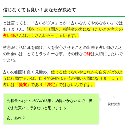
信じなくても良い！あなたが決めて
とは言っても、「占いがダメ」とか「占いなんてやめなさい」では
ありません
。
話をじっくり聞き、相談者の力になりたいとお考えの
占い師
さんはたくさんいらっしゃいます。
慈悲深く話に耳を傾け、人を安心させることの出来る占い師さんと
の出会いは、とてもラッキーな事。その様な
ご縁
は大切にしたいで
すよね。
占いの側面も良く見極め、
信じる信じないやこれから自分がどのよ
うに行動するかは、自分で決めれる芯の強い人間になりましょう！
占いは「
提案
」であり「
決定
」ではないんですよ。
先程食べた占いガムの結果に納得いかないんで、後
視聴覚室
でまた買いに行きたいと思いますっ！
あ、あれ？