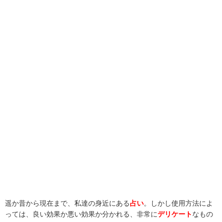
遥か昔から現在まで、私達の身近にある
占い
。しかし使用方法によ
っては、良い効果か悪い効果か分かれる、非常に
デリケート
なもの