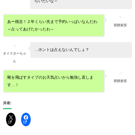
らいたいな～
あー残念！２年くらい先まで予約いっぱいなんだわ
視聴覚室
～占ってあげたかったわ～
…ホントは占えないんでしょ？
オイスターちゃ
ん
靴を飛ばすタイプのお天気占いから勉強し直しま
視聴覚室
す…！
共有: