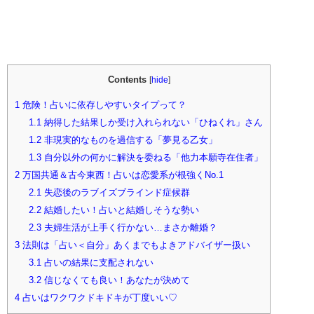
Contents
[
hide
]
1
危険！占いに依存しやすいタイプって？
1.1
納得した結果しか受け入れられない「ひねくれ」さん
1.2
非現実的なものを過信する「夢見る乙女」
1.3
自分以外の何かに解決を委ねる「他力本願寺在住者」
2
万国共通＆古今東西！占いは恋愛系が根強くNo.1
2.1
失恋後のラブイズブラインド症候群
2.2
結婚したい！占いと結婚しそうな勢い
2.3
夫婦生活が上手く行かない…まさか離婚？
3
法則は「占い＜自分」あくまでもよきアドバイザー扱い
3.1
占いの結果に支配されない
3.2
信じなくても良い！あなたが決めて
4
占いはワクワクドキドキが丁度いい♡