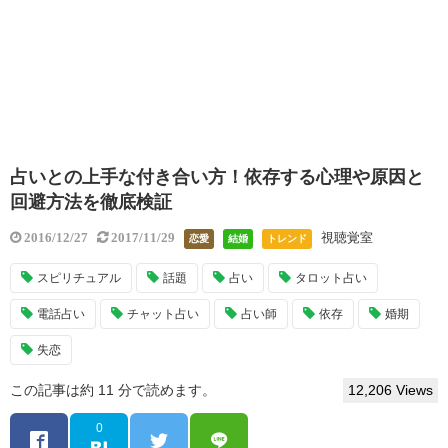
占いとの上手な付き合い方！依存する心理や原因と
回避方法を徹底検証
視聴覚室
2016/12/27
2017/11/29
恋愛
結婚
トレンド
スピリチュアル
話題
占い
タロット占い
電話占い
チャット占い
占い師
依存
婚期
失恋
この記事は約 11 分で読めます。
12,206 Views
0