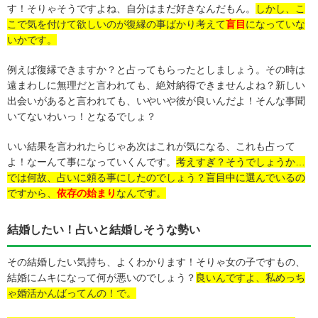
す！そりゃそうですよね、自分はまだ好きなんだもん。
しかし、こ
こで気を付けて欲しいのが復縁の事ばかり考えて
盲目
になっていな
いかです。
例えば復縁できますか？と占ってもらったとしましょう。その時は
遠まわしに無理だと言われても、絶対納得できませんよね？新しい
出会いがあると言われても、いやいや彼が良いんだよ！そんな事聞
いてないわいっ！となるでしょ？
いい結果を言われたらじゃあ次はこれが気になる、これも占って
よ！なーんて事になっていくんです。
考えすぎ？そうでしょうか…
では何故、占いに頼る事にしたのでしょう？盲目中に選んでいるの
ですから、
依存の始まり
なんです。
結婚したい！占いと結婚しそうな勢い
その結婚したい気持ち、よくわかります！そりゃ女の子ですもの、
結婚にムキになって何が悪いのでしょう？
良いんですよ、私めっち
ゃ婚活かんばってんの！で。