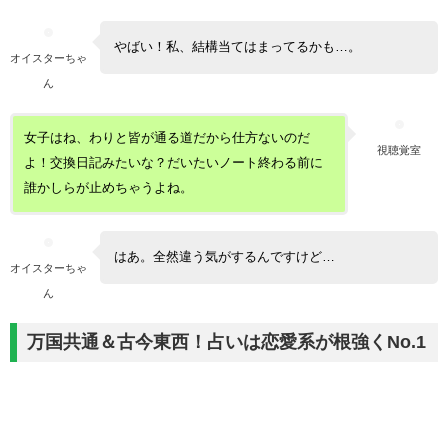
やばい！私、結構当てはまってるかも…。
オイスターちゃ
ん
女子はね、わりと皆が通る道だから仕方ないのだ
視聴覚室
よ！交換日記みたいな？だいたいノート終わる前に
誰かしらが止めちゃうよね。
はあ。全然違う気がするんですけど…
オイスターちゃ
ん
万国共通＆古今東西！占いは恋愛系が根強くNo.1