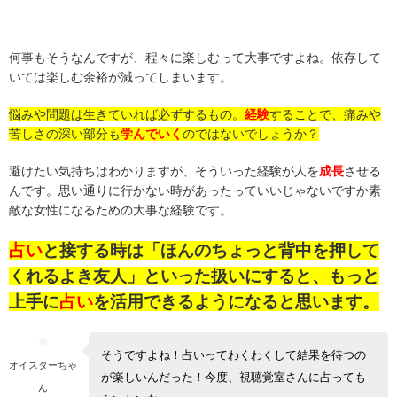
何事もそうなんですが、程々に楽しむって大事ですよね。依存して
いては楽しむ余裕が減ってしまいます。
悩みや問題は生きていれば必ずするもの。
経験
することで、痛みや
苦しさの深い部分も
学んでいく
のではないでしょうか？
避けたい気持ちはわかりますが、そういった経験が人を
成長
させる
んです。思い通りに行かない時があったっていいじゃないですか素
敵な女性になるための大事な経験です。
占い
と接する時は「ほんのちょっと背中を押して
くれるよき友人」といった扱いにすると、もっと
上手に
占い
を活用できるようになると思います。
そうですよね！占いってわくわくして結果を待つの
オイスターちゃ
が楽しいんだった！今度、視聴覚室さんに占っても
ん