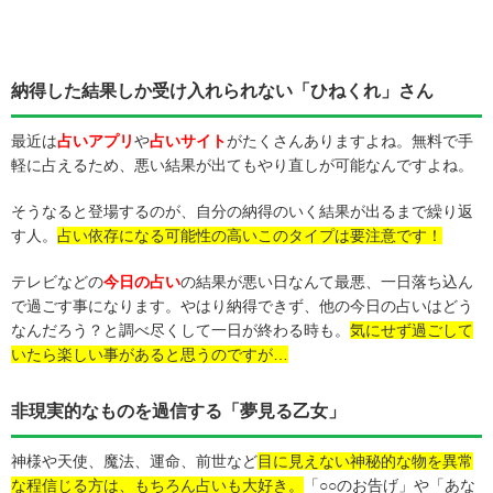
納得した結果しか受け入れられない「ひねくれ」さん
最近は
占いアプリ
や
占いサイト
がたくさんありますよね。無料で手
軽に占えるため、悪い結果が出てもやり直しが可能なんですよね。
そうなると登場するのが、自分の納得のいく結果が出るまで繰り返
す人。
占い依存になる可能性の高いこのタイプは要注意です！
テレビなどの
今日の占い
の結果が悪い日なんて最悪、一日落ち込ん
で過ごす事になります。やはり納得できず、他の今日の占いはどう
なんだろう？と調べ尽くして一日が終わる時も。
気にせず過ごして
いたら楽しい事があると思うのですが…
非現実的なものを過信する「夢見る乙女」
神様や天使、魔法、運命、前世など
目に見えない神秘的な物を異常
な程信じる方は、もちろん占いも大好き。
「○○のお告げ」や「あな