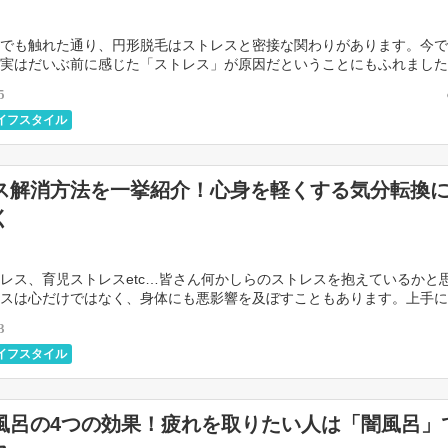
でも触れた通り、円形脱毛はストレスと密接な関わりがあります。今で
実はだいぶ前に感じた「ストレス」が原因だということにもふれました
時間差攻撃ともいえる円形脱毛に今から備えるべく、必 […]
5
イフスタイル
ス解消方法を一挙紹介！心身を軽くする気分転換
く
レス、育児ストレスetc…皆さん何かしらのストレスを抱えているかと
スは心だけではなく、身体にも悪影響を及ぼすこともあります。上手に
、心身ともに健康な毎日を送りたいもの […]
3
イフスタイル
風呂の4つの効果！疲れを取りたい人は「闇風呂」