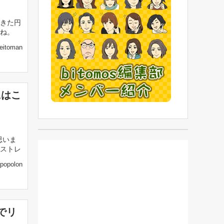
きた円
ね。
eitoman
にはこ
思いま
ストレ
popolon
でリ