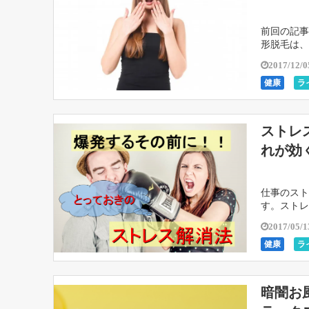
前回の記事
形脱毛は、
ストレスの
2017/12/0
健康
ラ
ストレ
れが効
仕事のスト
す。ストレ
ス解消して
2017/05/1
健康
ラ
暗闇お