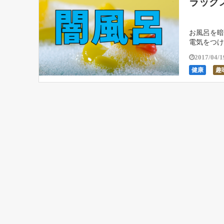
ラック
お風呂を暗
電気をつけ
人やリフレ
2017/04/1
健康
趣