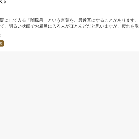
ス♪
闇にして入る「闇風呂」という言葉を、最近耳にすることがあります。
て、明るい状態でお風呂に入る人がほとんどだと思いますが、疲れを取
ッシュしたい人は、暗闇の状態でお風呂に入るのが良い […]
9
味