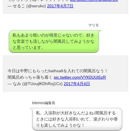
— せるこ (@seruko)
2017年4月7日
マリモ
私もあまり暗いのが得意じゃないので、好き
な音楽でも流しながら闇風呂してみようかな
と思っています。
今日は中野にもらったbathsaltを入れての闇風呂なう！
闇風呂めっちゃ落ち着く
pic.twitter.com/VYK0UUt5zR
— なみ (@TUoujlKDhRoj1Cx)
2017年4月4日
bitomos編集長
私、入浴剤が大好きなんだよね♪闇風呂する
ときには好きな入浴剤いれて、湯ざわりや香
りも楽しんでみようかな！