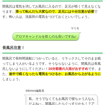
闇風呂は電気を消してお風呂に入るので、足元が暗くて見えなくな
ります。
滑って転んだら大変なので、足元には十分注意が必要
で
す。怖い人は、洗面所の電気をつけておくといいでしょう。
マリモ
アロマキャンドルを炊くのも良いですね♪
長風呂注意！
闇風呂で長時間湯船につかっていると、リラックスしてそのまま眠
ってしまう人がいるようです。そうならないように、闇風呂は長風
呂しないようにしてください！
10分前後の入浴がおすすめ
です。ま
た、
途中で眠くなったら電気をつけるか、お風呂から上がるように
しましょう。
bitomos編集長
私、そうでなくてもお風呂で寝ちゃう人なん
だよね～。闇風呂したらぐっすりかも！？ア