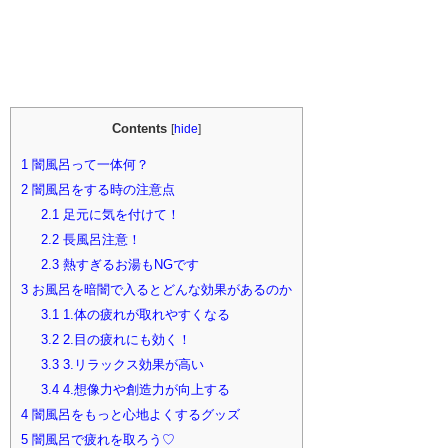
Contents
[
hide
]
1
闇風呂って一体何？
2
闇風呂をする時の注意点
2.1
足元に気を付けて！
2.2
長風呂注意！
2.3
熱すぎるお湯もNGです
3
お風呂を暗闇で入るとどんな効果があるのか
3.1
1.体の疲れが取れやすくなる
3.2
2.目の疲れにも効く！
3.3
3.リラックス効果が高い
3.4
4.想像力や創造力が向上する
4
闇風呂をもっと心地よくするグッズ
5
闇風呂で疲れを取ろう♡