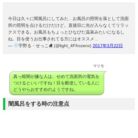
今日は久々に闇風呂にしてみた…お風呂の照明を落として洗面
所の照明を点けるだけだけど。直接目に光が入らなくてリラッ
クスできる。お風呂もちょっとひなびた温泉みたいになるし
ね。目を使うお仕事されてる方にはオススメ…
—
宇野る・せっこ⛸ (@light_4Ffrozenx)
2017年3月22日
マリモ
真っ暗闇が嫌な人は、せめて洗面所の電気を
つけるといいですね！目を酷使している人に
どうやらおすすめのようですね。
闇風呂をする時の注意点