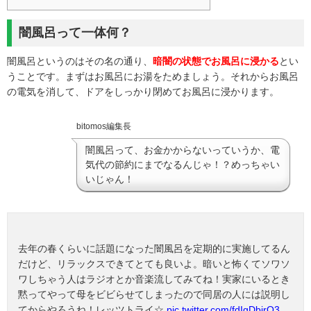
闇風呂って一体何？
闇風呂というのはその名の通り、
暗闇の状態でお風呂に浸かる
とい
うことです。まずはお風呂にお湯をためましょう。それからお風呂
の電気を消して、ドアをしっかり閉めてお風呂に浸かります。
bitomos編集長
闇風呂って、お金かからないっていうか、電
気代の節約にまでなるんじゃ！？
めっちゃい
いじゃん！
去年の春くらいに話題になった闇風呂を定期的に実施してるん
だけど、リラックスできてとても良いよ。暗いと怖くてソワソ
ワしちゃう人はラジオとか音楽流してみてね！実家にいるとき
黙ってやって母をビビらせてしまったので同居の人には説明し
てからやろうね！レッツトライ☆
pic.twitter.com/fdIgDbirO3