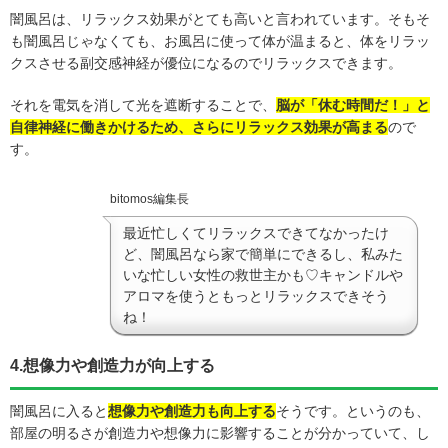
闇風呂は、リラックス効果がとても高いと言われています。そもそ
も闇風呂じゃなくても、お風呂に使って体が温まると、
体をリラッ
クスさせる副交感神経が優位になるのでリラックスできます。
それを電気を消して光を遮断することで、
脳が「休む時間だ！」と
自律神経に働きかけるため、さらにリラックス効果が高まる
ので
す。
bitomos編集長
最近忙しくてリラックスできてなかったけ
ど、闇風呂なら家で簡単にできるし、私みた
いな忙しい女性の救世主かも♡キャンドルや
アロマを使うともっとリラックスできそう
ね！
4.想像力や創造力が向上する
闇風呂に入ると
想像力や創造力も向上する
そうです。というのも、
部屋の明るさが
創造力や想像力に影響することが分かっていて、し