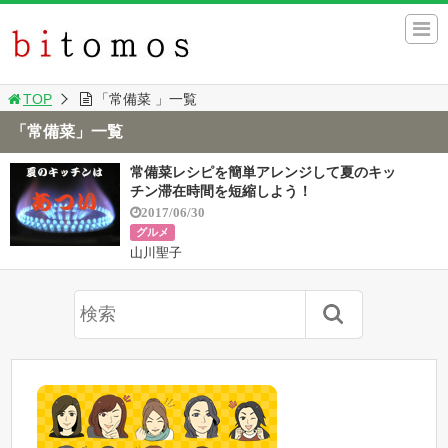
TOP
「常備菜 」一覧
「常備菜」一覧
常備菜レシピを簡単アレンジして夏のキッ
チン滞在時間を短縮しよう！
2017/06/30
グルメ
山川聖子