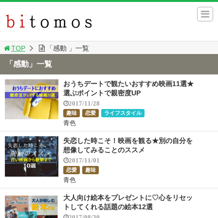
TOP
「感動 」一覧
「感動」一覧
おうちデートで観たいおすすめ映画11選★
選ぶポイントで親密度UP
2017/11/28
趣味
恋愛
ライフスタイル
青色
失恋した時こそ！映画を観る★別の自分を
想像してみることのススメ
2017/11/01
恋愛
趣味
青色
大人向け絵本をプレゼントに♡心をリセッ
トしてくれる話題の絵本12選
2017/08/30