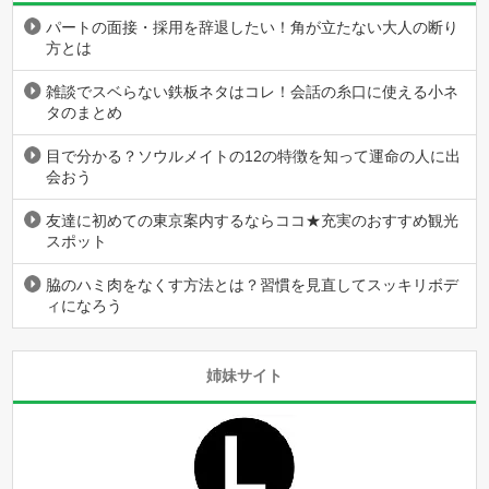
パートの面接・採用を辞退したい！角が立たない大人の断り
方とは
雑談でスベらない鉄板ネタはコレ！会話の糸口に使える小ネ
タのまとめ
目で分かる？ソウルメイトの12の特徴を知って運命の人に出
会おう
友達に初めての東京案内するならココ★充実のおすすめ観光
スポット
脇のハミ肉をなくす方法とは？習慣を見直してスッキリボデ
ィになろう
姉妹サイト