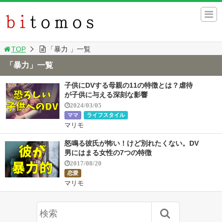
TOP
「暴力 」一覧
「暴力」一覧
子供にDVする母親の11の特徴とは？虐待
が子供に与える深刻な影響
2024/03/05
ママ
ライフスタイル
マリモ
怒鳴る彼氏が怖い！けど別れたくない。DV
男にはまる女性の7つの特徴
2017/08/20
恋愛
マリモ