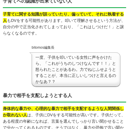
子育てへの認識が出来ていない人
子育てに関する知識が誤っていたり、偏っていて、それに執着する
人
もDVをする可能性があります。叩いて理解させるという方法が、
自分の中で正当化されてしまっており、「これはしつけだ！」と譲
らなくなるのです。
bitomos編集長
一度、子供を叩いている女性に声をかけた
ら、「これがうちのしつけなんです！！」と
怒られたことがあるわ。力でねじふせようと
することが、本当に正しいしつけと言えるの
かなあ？？
暴力で相手を支配しようとする人
身体的な暴力や、心理的な暴力で相手を支配するような人間関係し
か取れない人
は、子供にDVをする可能性が高いです。子供だって、
ある程度の年齢になれば、言葉を選んでしっかり言い聞かせること
で分かってくれるものです。そうではなく、暴力や恐怖で言い聞か