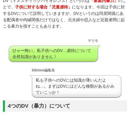
DV（ドメスティックバイオレンス）というのは
「家庭内暴力」
のこ
とで、
子供に対する場合「児童虐待」
になります。今回は子供に対
するDVについて説明していきますが、DVというのは同居関係にあ
る配偶者や内縁関係だけではなく、元夫婦や恋人など近親者間に起
こる暴力を指すこともあります。
マリモ
ひゃー怖い。私子供へのDV…虐待について
全然知識がありません！
bitomos編集長
私も子供へのDVには知識が薄いんだよ
ね…。まずはDVにはどんな種類があるかみ
ていこっか！
4つのDV（暴力）について