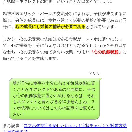
た状態＝ネグレクトの問題」ということが出来るでしょう。
精神科医エリック・バーンの交流分析によれば、子供が成長するに
際し、身体の成長には、食物を通じて栄養の補給が必要であると同
様に、
心の成長にも栄養の補給が必要である
とされています。
しかし、心の栄養素の供給源である母親が、スマホに夢中になっ
て、心の栄養を十分に与えなければどうなるでしょうか？それはす
なわち、心の栄養を供給できない状態、つまり
「心の飢餓状態」
に
陥っていることを意味します。
マリモ
親が子供に食事を十分に与えず飢餓状態に置
くことがネグレクトであるのと同様に、子供
が心の飢餓状態に置かれ続けるならば、それ
もネグレクトと言わざるを得ませんよね。ス
マホ依存についてはこちらの記事をご覧くだ
さい！
参考記事⇒
スマホ依存症を治したい人へ！症状チェックや対策方法
を徹底解説