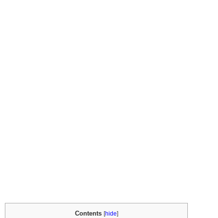
Contents
[
hide
]