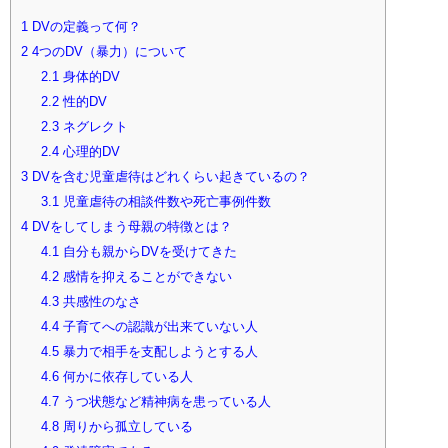
1
DVの定義って何？
2
4つのDV（暴力）について
2.1
身体的DV
2.2
性的DV
2.3
ネグレクト
2.4
心理的DV
3
DVを含む児童虐待はどれくらい起きているの？
3.1
児童虐待の相談件数や死亡事例件数
4
DVをしてしまう母親の特徴とは？
4.1
自分も親からDVを受けてきた
4.2
感情を抑えることができない
4.3
共感性のなさ
4.4
子育てへの認識が出来ていない人
4.5
暴力で相手を支配しようとする人
4.6
何かに依存している人
4.7
うつ状態など精神病を患っている人
4.8
周りから孤立している