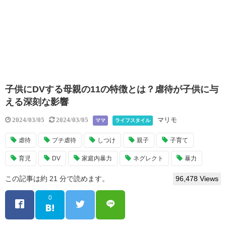
子供にDVする母親の11の特徴とは？虐待が子供に与
える深刻な影響
マリモ
2024/03/05
2024/03/05
ママ
ライフスタイル
虐待
プチ虐待
しつけ
親子
子育て
育児
DV
家庭内暴力
ネグレクト
暴力
この記事は約 21 分で読めます。
96,478 Views
0