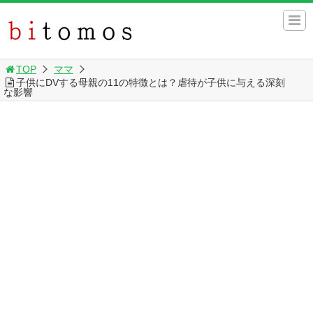
TOP
ママ
子供にDVする母親の11の特徴とは？虐待が子供に与える深刻
な影響