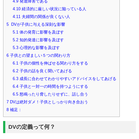
4.9
発達障害である
4.10
経済的に厳しい状況に陥っている人
4.11
夫婦間の関係が良くない人
5
DVが子供に与える深刻な影響
5.1
体の発育に影響を及ぼす
5.2
知的発達に影響を及ぼす
5.3
心理的な影響を及ぼす
6
子供との望ましい５つの関わり方
6.1
子供の個性を伸ばせる関わり方をする
6.2
子供の話を良く聞いてあげる
6.3
成長に合わせてわかりやすいアドバイスをしてあげる
6.4
子供と一対一の時間を持つようにする
6.5
怒鳴ったり脅したりせずに、話し合う
7
DVは絶対ダメ！子供としっかり向き合おう
8
補足：
DVの定義って何？