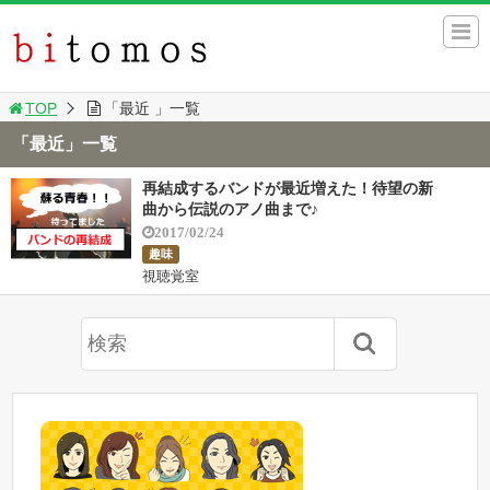
TOP
「最近 」一覧
「最近」一覧
再結成するバンドが最近増えた！待望の新
曲から伝説のアノ曲まで♪
2017/02/24
趣味
視聴覚室