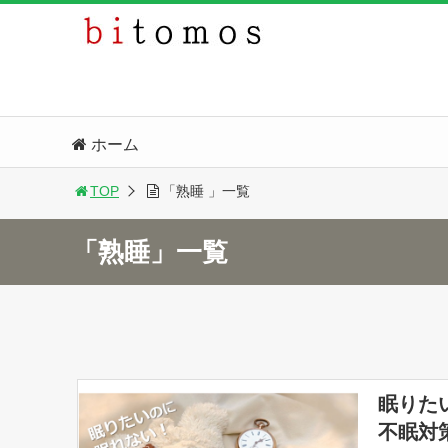
ホーム
TOP
「熟睡 」一覧
「熟睡」一覧
眠りた
不眠対