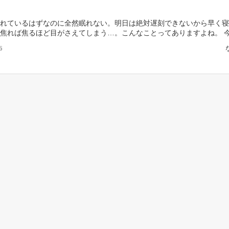
れているはずなのに全然眠れない。明日は絶対遅刻できないから早く寝
焦れば焦るほど目がさえてしまう…。こんなことってありますよね。 
の市場規模は6兆円！」とも言われているそうですが、不 […]
6