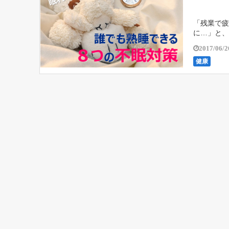
「残業で疲
に…」と、
「睡眠関連
2017/06/2
健康