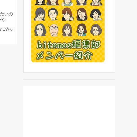
たいの
今や
なごみぃ