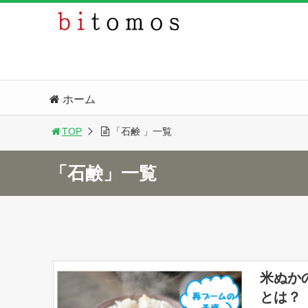
ホーム
TOP
「石鹸 」一覧
「石鹸」一覧
米ぬか
とは？