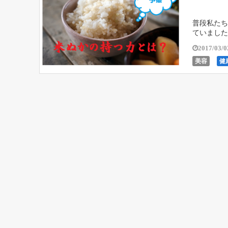
普段私たち
ていました
用精米機が
2017/03/0
美容
健