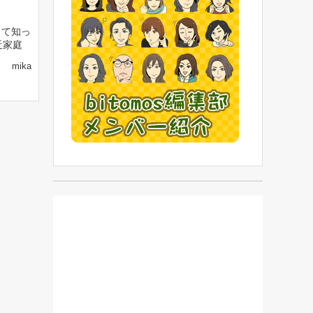
って知っ
近家庭
mika