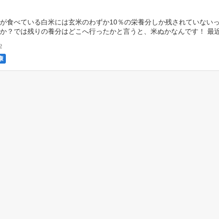
が食べている白米には玄米のわずか10％の栄養分しか残されていない
か？では残りの養分はどこへ行ったかと言うと、米ぬかなんです！ 最
流行しており、自分で白米を精米する人が増えていま […]
2
康