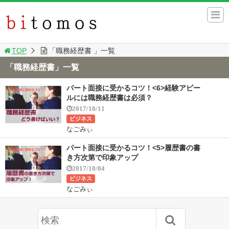
TOP
「職務経歴書 」一覧
「職務経歴書」一覧
パート面接に受かるコツ！<6>経験アピー
ルには職務経歴書は必須？
2017/10/11
ビジネス
なごみぃ
パート面接に受かるコツ！<5>履歴書の書
き方次第で印象アップ
2017/10/04
ビジネス
なごみぃ