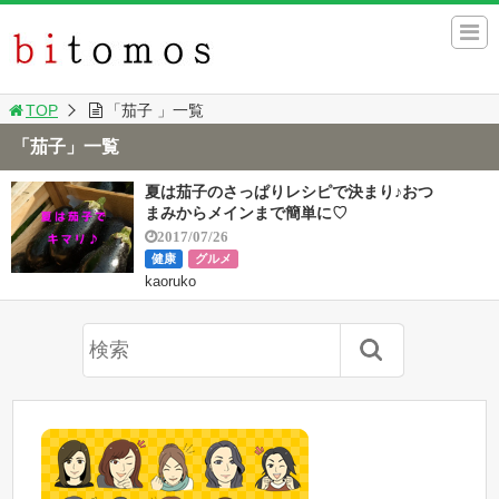
TOP
「茄子 」一覧
「茄子」一覧
夏は茄子のさっぱりレシピで決まり♪おつ
まみからメインまで簡単に♡
2017/07/26
健康
グルメ
kaoruko