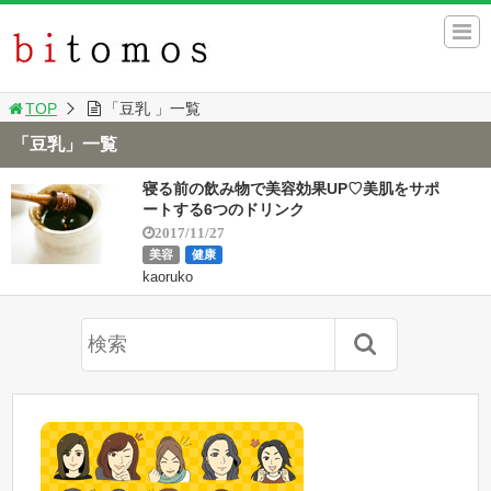
TOP
「豆乳 」一覧
「豆乳」一覧
寝る前の飲み物で美容効果UP♡美肌をサポ
ートする6つのドリンク
2017/11/27
美容
健康
kaoruko