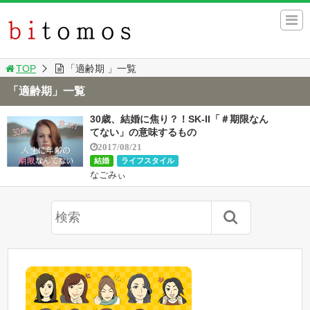
TOP
「適齢期 」一覧
「適齢期」一覧
30歳、結婚に焦り？！SK-II「＃期限なん
てない」の意味するもの
2017/08/21
結婚
ライフスタイル
なごみぃ