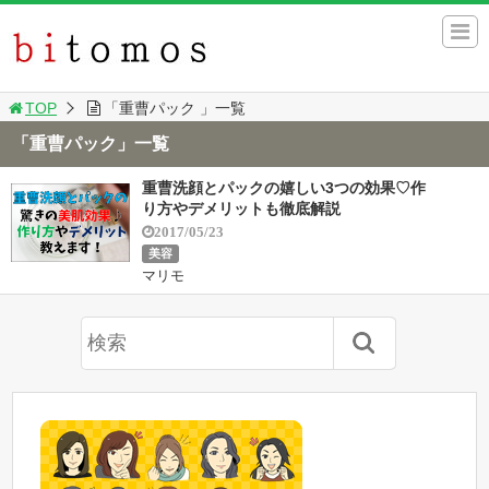
TOP
「重曹パック 」一覧
「重曹パック」一覧
重曹洗顔とパックの嬉しい3つの効果♡作
り方やデメリットも徹底解説
2017/05/23
美容
マリモ