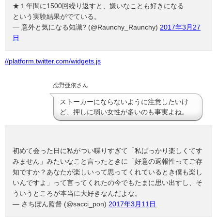
★１年間に1500回繰り返すと、嫌いなことも好きになる
という実験結果がでている。
— 意外と気になる知識? (@Raunchy_Raunchy)
2017年3月27
日
//platform.twitter.com/widgets.js
恋野亜依さん
ストーカーにならないように注意したいけ
ど、押しに弱い女性が多いのも事実よね。
初めて会った日に私がつい喋りすぎて「私ばっかり楽しくてす
みません」みたいなこと言ったときに「好意の返報性ってご存
知ですか？あなたが楽しいって思ってくれているとき僕も楽し
いんですよ」って言ってくれたの今でもたまに思い出すし、そ
ういうところが本当に大好きなんだよな。
— さちぽん監督 (@sacci_pon)
2017年3月11日