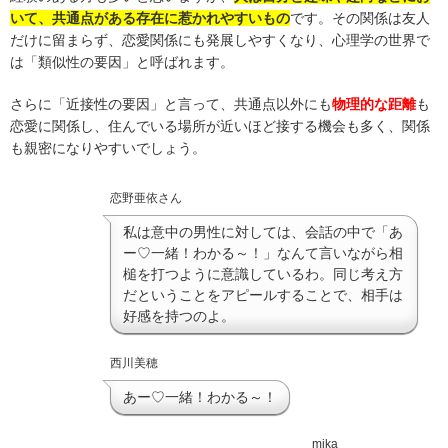
いて、共通点がある存在に惹かれやすいもの
です。その関係は友人
だけに留まらず、恋愛関係にも発展しやすくなり、心理学の世界で
は「類似性の要因」と呼ばれます。
さらに「近接性の要因」と言って、共通点以外にも
物理的な距離
も
恋愛に関係し、住んでいる場所が近いほど接する機会も多く、関係
も親密になりやすいでしょう。
恋野亜依さん
私は意中の男性に対しては、会話の中で「あ
ー♡一緒！わかる～！」なんて言いながら相
槌を打つように意識しているわ。同じ考え方
だということをアピールすることで、相手は
好感を持つのよ。
西川美穂
あー♡一緒！わかる～！
mika