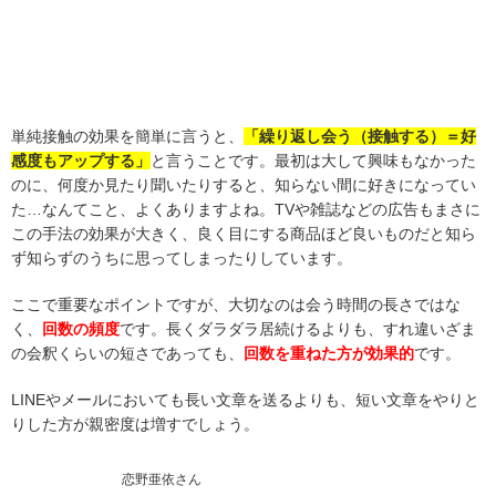
単純接触の効果を簡単に言うと、
「
繰り返し会う（接触する）＝好
感度もアップする」
と言うことです。最初は大して興味もなかった
のに、何度か見たり聞いたりすると、知らない間に好きになってい
た…なんてこと、よくありますよね。TVや雑誌などの広告もまさに
この手法の効果が大きく、良く目にする商品ほど良いものだと知ら
ず知らずのうちに思ってしまったりしています。
ここで重要なポイントですが、大切なのは会う時間の長さではな
く、
回数の頻度
です。長くダラダラ居続けるよりも、すれ違いざま
の会釈くらいの短さであっても、
回数を重ねた方が効果的
です。
LINEやメールにおいても長い文章を送るよりも、短い文章をやりと
りした方が親密度は増すでしょう。
恋野亜依さん