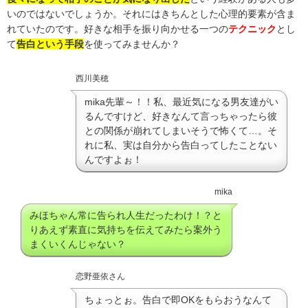
いのではないでしょうか。それにはきちんとした心理的要素が含ま
れていたのです。好きな相手を振り向かせる一つの
テクニック
とし
て
告白という手段
を使ってみませんか？
西川美穂
mika先輩～！！私、最近気になる男友達がい
るんですけど、好きなんて言っちゃったら彼
との関係が崩れてしまいそうで怖くて…。そ
れに私、実は自分から告白ってしたことない
んですよぉ！
mika
みほちゃん常に告られ人生だったわけ！？と
りあえず素直に気持ちを伝えてみたら案外う
まくいくんじゃない？
恋野亜依さん
ちょっとぉ。告白で即OKをもらおうなんて