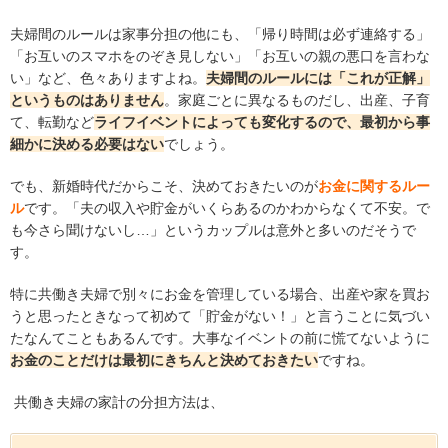
夫婦間のルールは家事分担の他にも、「帰り時間は必ず連絡する」
「お互いのスマホをのぞき見しない」「お互いの親の悪口を言わな
い」など、色々ありますよね。
夫婦間のルールには「これが正解」
というものはありません
。家庭ごとに異なるものだし、出産、子育
て、転勤など
ライフイベントによっても変化するので、最初から事
細かに決める必要はない
でしょう。
でも、新婚時代だからこそ、決めておきたいのが
お金に関するルー
ル
です。「夫の収入や貯金がいくらあるのかわからなくて不安。で
も今さら聞けないし…」というカップルは意外と多いのだそうで
す。
特に共働き夫婦で別々にお金を管理している場合、出産や家を買お
うと思ったときなって初めて「貯金がない！」と言うことに気づい
たなんてこともあるんです。大事なイベントの前に慌てないように
お金のことだけは最初にきちんと決めておきたい
ですね。
共働き夫婦の家計の分担方法は、