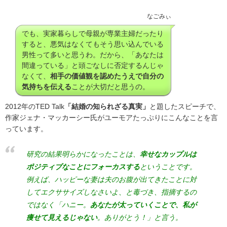
なごみぃ
でも、実家暮らしで母親が専業主婦だったり
すると、悪気はなくてもそう思い込んでいる
男性って多いと思うわ。だから、「あなたは
間違っている」と頭ごなしに否定するんじゃ
なくて、
相手の価値観を認めたうえで自分の
気持ちを伝える
ことが大切だと思うの。
2012
年の
TED Talk
「結婚の知られざる真実」
と題したスピーチで、
作家ジェナ・マッカーシー氏がユーモアたっぷりにこんなことを言
っています。
研究の結果明らかになったことは、
幸せなカップルは
ポジティブなことにフォーカスする
ということです。
例えば、ハッピーな妻は夫のお腹が出てきたことに対
してエクササイズしなさいよ、と毒づき、指摘するの
ではなく「ハニー。
あなたが太っていくことで、私が
痩せて見えるじゃない
。ありがとう！」と言う。