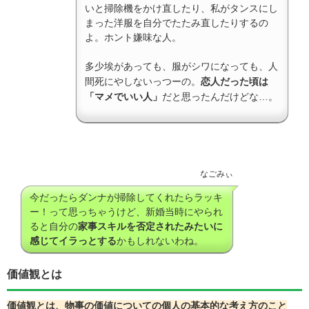
いと掃除機をかけ直したり、私がタンスにし
まった洋服を自分でたたみ直したりするの
よ。ホント嫌味な人。
多少埃があっても、服がシワになっても、人
間死にやしないっつーの。
恋人だった頃は
「マメでいい人」
だと思ったんだけどな…。
なごみぃ
今だったらダンナが掃除してくれたらラッキ
ー！って思っちゃうけど、新婚当時にやられ
ると自分の
家事スキルを否定されたみたいに
感じてイラっとする
かもしれないわね。
価値観とは
価値観
とは、物事の価値についての個人の基本的な考え方のこと