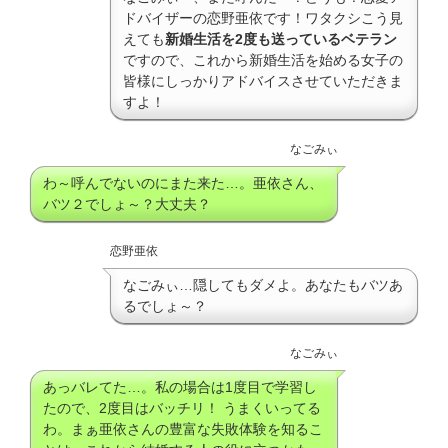
ドバイザーの恋野亜依です！ワタクシこう見
えても
新婚生活を2度も送っているベテラン
ですので、これから新婚生活を始める女子の
皆様にしっかりアドバイスさせていただきま
すよ！
なごみぃ
わ～呼んでないのにまた来た…。亜依さん、
バツ２でしょ～？大丈夫？
恋野亜依
なごみぃ…隠してもダメよ。あなたもバツあ
るでしょ～？
なごみぃ
あっバレてた…。私の場合は1度目で学習し
たので、2度目はバッチリ！ うまくいってる
わ。まぁ亜依さんの豊富な失敗体験を知るこ