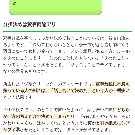
の。
分担決めは賛否両論アリ
家事分担を事前にしっかり決めておくことについては、賛否両論あ
るようです。「決めておかないとどちらか一方がなし崩し的にやる
羽目になって負担が偏ってしまう」という意見がある一方、ルール
を決めたことにより、「決めたことしかやらない」「決めたことを
やってくれないと不満を感じる」「話し合うことでモメてしまう」
などの意見もあります。
前途した「保険クリニック」のアンケートでも
、家事分担に不満を
持っている人の割合は、「話し合いで決めた」という人が一番多い
という結果です。
「価値観の違い」のところで書いたように、話し合いの際に
どちら
か一方の考えだけで決めてしまった
り、「●●は私がやるから、その
かわり▲▲ぐらいはやってね」というように
何かと引き換えにシブ
シブ了承
させたということでは、後々不満が出てきます。