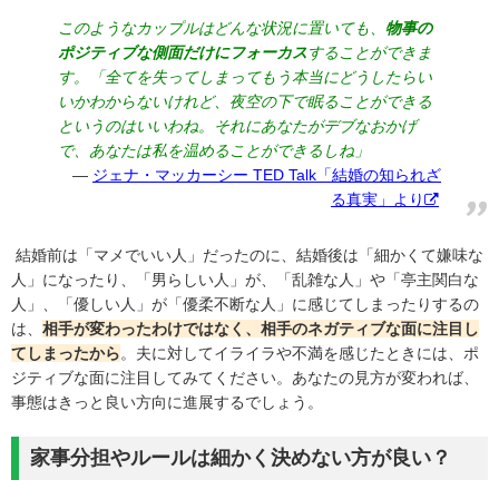
このようなカップルはどんな状況に置いても、
物事の
ポジティブな側面だけにフォーカス
することができま
す。「全てを失ってしまってもう本当にどうしたらい
いかわからないけれど、夜空の下で眠ることができる
というのはいいわね。それにあなたがデブなおかげ
で、あなたは私を温めることができるしね」
ジェナ・マッカーシー TED Talk
「結婚の知られざ
る真実」より
結婚前は「マメでいい人」だったのに、結婚後は「細かくて嫌味な
人」になったり、「男らしい人」が、「乱雑な人」や「亭主関白な
人」、「優しい人」が「優柔不断な人」に感じてしまったりするの
は、
相手が変わったわけではなく、相手のネガティブな面に注目し
てしまったから
。夫に対してイライラや不満を感じたときには、ポ
ジティブな面に注目してみてください。あなたの見方が変われば、
事態はきっと良い方向に進展するでしょう。
家事分担やルールは細かく決めない方が良い？