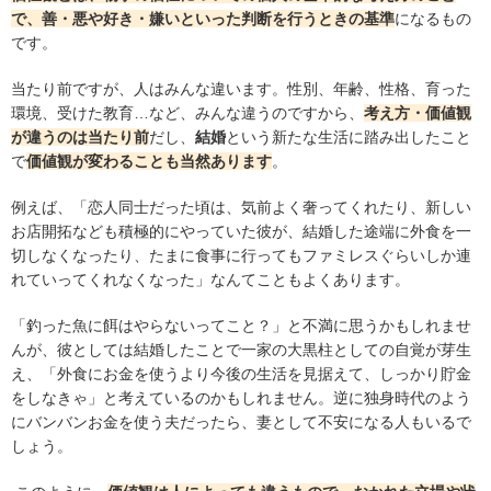
で、善・悪や好き・嫌いといった判断を行うときの基準
になるもの
です。
当たり前ですが、人はみんな違います。性別、年齢、性格、育った
環境、受けた教育…など、みんな違うのですから、
考え方・価値観
が違うのは当たり前
だし、
結婚
という新たな生活に踏み出したこと
で
価値観が変わることも当然あります
。
例えば、「恋人同士だった頃は、気前よく奢ってくれたり、新しい
お店開拓なども積極的にやっていた彼が、結婚した途端に外食を一
切しなくなったり、たまに食事に行ってもファミレスぐらいしか連
れていってくれなくなった」なんてこともよくあります。
「釣った魚に餌はやらないってこと？」と不満に思うかもしれませ
んが、彼としては結婚したことで一家の大黒柱としての自覚が芽生
え、「外食にお金を使うより今後の生活を見据えて、しっかり貯金
をしなきゃ」と考えているのかもしれません。逆に独身時代のよう
にバンバンお金を使う夫だったら、妻として不安になる人もいるで
しょう。