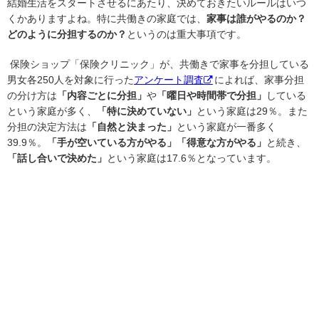
結婚生活をスタートさせるにあたり、決めておきたいルールはいつ
くかありますよね。特に共働きの家庭では、
家事は誰がやるのか？
どのように分担するのか？
というのは重大事項です。
保険ショップ「保険クリニック」が、共働きで家事を分担している
男女各
250
人を対象に行った
アンケート調査
によれば、家事分担
の分け方は
「内容ごとに分担」
や
「曜日や時間帯で分担」
している
という家庭が多く、
「特に決めていない」
という家庭は
29
％。また
分担の決定方法は
「自然と決まった」
という家庭が一番多く
39.9
％。
「手が空いている方がやる」「得意な方がやる」
と続き、
「話し合いで決めた」
という家庭は
17.6
％となっています。