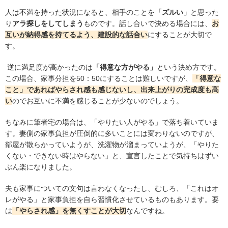
人は不満を持った状況になると、相手のことを
「ズルい」
と思った
り
アラ探しをしてしまう
ものです。話し合いで決める場合には、
お
互いが納得感を持てるよう、建設的な話合い
にすることが大切で
す。
逆に満足度が高かったのは
「得意な方がやる」
という決め方です。
この場合、家事分担を
50
：
50
にすることは難しいですが、
「得意な
こと」であればやらされ感も感じないし、出来上がりの完成度も高
い
のでお互いに不満を感じることが少ないのでしょう。
ちなみに筆者宅の場合は、「やりたい人がやる」で落ち着いていま
す。妻側の家事負担が圧倒的に多いことには変わりないのですが、
部屋が散らかっていようが、洗濯物が溜まっていようが、「やりた
くない・できない時はやらない」と、宣言したことで気持ちはずい
ぶん楽になりました。
夫も家事についての文句は言わなくなったし、むしろ、「これはオ
レがやる」と家事負担を自ら習慣化させているものもあります。要
は
「やらされ感」を無くすことが大切
なんですね。