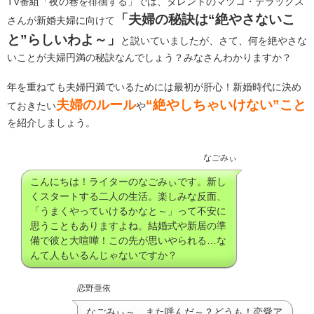
TV番組「夜の巷を徘徊する」では、タレントのマツコ・デラックス
「夫婦の秘訣は“絶やさないこ
さんが新婚夫婦に向けて
と”らしいわよ～」
と説いていましたが、さて、何を絶やさな
いことが夫婦円満の秘訣なんでしょう？みなさんわかりますか？
年を重ねても夫婦円満でいるためには最初が肝心！新婚時代に決め
夫婦のルール
“絶やしちゃいけない”こと
ておきたい
や
を紹介しましょう。
なごみぃ
こんにちは！ライターのなごみぃです。新し
くスタートする二人の生活。楽しみな反面、
「うまくやっていけるかなと～」って不安に
思うこともありますよね。結婚式や新居の準
備で彼と大喧嘩！この先が思いやられる…な
んて人もいるんじゃないですか？
恋野亜依
なごみぃ～、また呼んだ～？どうも！恋愛ア