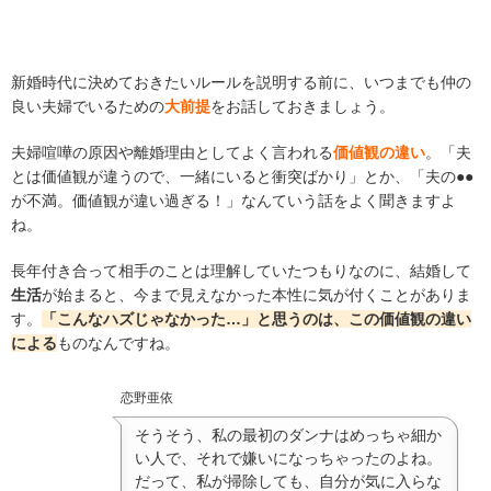
新婚時代に決めておきたいルールを説明する前に、いつまでも仲の
良い夫婦でいるための
大前提
をお話しておきましょう。
夫婦喧嘩の原因や離婚理由としてよく言われる
価値観の違い
。「夫
とは価値観が違うので、一緒にいると衝突ばかり」とか、「夫の●●
が不満。価値観が違い過ぎる！」なんていう話をよく聞きますよ
ね。
長年付き合って相手のことは理解していたつもりなのに、結婚して
生活
が始まると、今まで見えなかった本性に気が付くことがありま
す。
「こんなハズじゃなかった…」と思うのは、この価値観の違い
による
ものなんですね。
恋野亜依
そうそう、私の最初のダンナはめっちゃ細か
い人で、それで嫌いになっちゃったのよね。
だって、私が掃除しても、自分が気に入らな