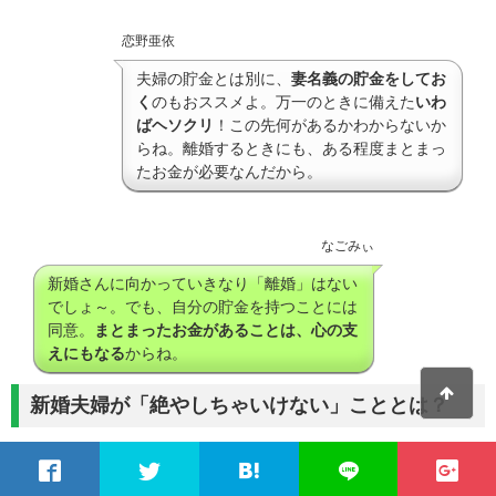
恋野亜依
夫婦の貯金とは別に、
妻名義の貯金をしてお
く
のもおススメよ。万一のときに備えた
いわ
ばヘソクリ
！この先何があるかわからないか
らね。離婚するときにも、ある程度まとまっ
たお金が必要なんだから。
なごみぃ
新婚さんに向かっていきなり「離婚」はない
でしょ～。でも、自分の貯金を持つことには
同意。
まとまったお金があることは、心の支
えにもなる
からね。
新婚夫婦が「絶やしちゃいけない」こととは？
SWITCH Vol.34 No.5 マツコ・デラックス