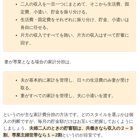
二人の収入を一旦一つにまとめて、そこから生活費、固
定費、小遣い、貯金を振り分ける。
生活費・固定費をそれぞれに振り分け、貯金、小遣いは
各自に任せる。
片方の収入ですべてを賄い、片方の収入はすべて貯蓄に
回す。
妻が専業となる場合の家計分担は、
夫が基本的に家計を管理し、日々の生活費のみ妻が受け
取る。
妻がすべての家計を管理し、夫に小遣いを渡す。
というのが主な家計費分担の方法です。どのスタイルを選ぶかは個
人の判断ですが、毎月の貯金額だけはお互いに把握しておくように
しましょう。
夫婦二人のときの貯蓄額は、共働きなら収入の２～３
割、専業主婦世帯なら１～2割
というのが目安です。