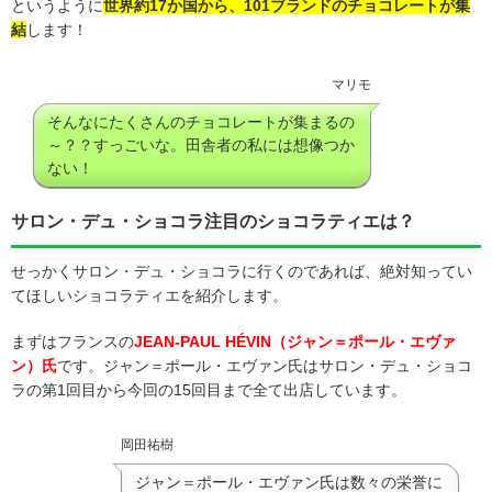
というように
世界約17か国から、101ブランドのチョコレートが集
結
します！
マリモ
そんなにたくさんのチョコレートが集まるの
～？？すっごいな。田舎者の私には想像つか
ない！
サロン・デュ・ショコラ注目のショコラティエは？
せっかくサロン・デュ・ショコラに行くのであれば、絶対知ってい
てほしいショコラティエを紹介します。
まずはフランスの
JEAN-PAUL HÉVIN（
ジャン＝ポール・エヴァ
ン）氏
です。ジャン＝ポール・エヴァン氏はサロン・デュ・ショコ
ラの第1回目から今回の15回目まで全て出店しています。
岡田祐樹
ジャン＝ポール・エヴァン氏は数々の栄誉に