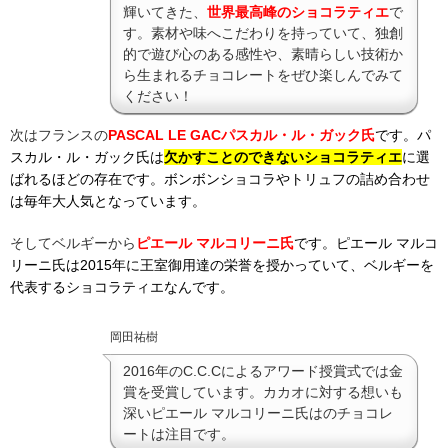
輝いてきた、
世界最高峰のショコラティエ
で
す。素材や味へこだわりを持っていて、独創
的で遊び心のある感性や、素晴らしい技術か
ら生まれるチョコレートをぜひ楽しんでみて
ください！
次はフランスの
PASCAL LE GAC
パスカル・ル・ガック氏
です。
パ
スカル・ル・ガック氏は
欠かすことのできないショコラティエ
に選
ばれるほどの存在です。ボンボンショコラやトリュフの詰め合わせ
は毎年大人気となっています。
そしてベルギーから
ピエール マルコリーニ氏
です。ピエール マルコ
リーニ氏は2015年に王室御用達の栄誉を授かっていて、ベルギーを
代表するショコラティエなんです。
岡田祐樹
2016年のC.C.Cによるアワード授賞式では金
賞を受賞しています。カカオに対する想いも
深いピエール マルコリーニ氏はのチョコレ
ートは注目です。