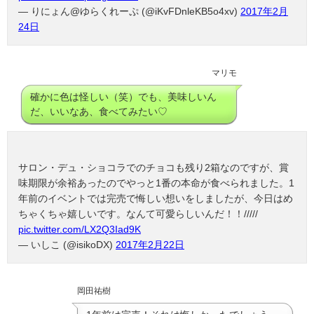
— りにょん@ゆらくれーぷ (@iKvFDnleKB5o4xv)
2017年2月
24日
マリモ
確かに色は怪しい（笑）でも、美味しいん
だ、いいなあ、食べてみたい♡
サロン・デュ・ショコラでのチョコも残り2箱なのですが、賞
味期限が余裕あったのでやっと1番の本命が食べられました。1
年前のイベントでは完売で悔しい想いをしましたが、今日はめ
ちゃくちゃ嬉しいです。なんて可愛らしいんだ！！/////
pic.twitter.com/LX2Q3Iad9K
— いしこ (@isikoDX)
2017年2月22日
岡田祐樹