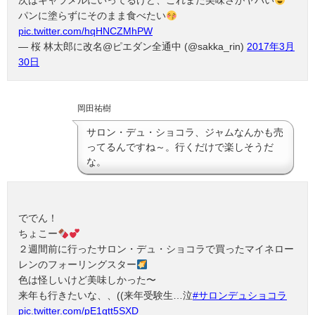
次はキャラメルにいってるけど、これまた美味さがヤバい
パンに塗らずにそのまま食べたい
pic.twitter.com/hqHNCZMhPW
— 桜 林太郎に改名@ピエダン全通中 (@sakka_rin)
2017年3月
30日
岡田祐樹
サロン・デュ・ショコラ、ジャムなんかも売
ってるんですね～。行くだけで楽しそうだ
な。
ででん！
ちょこー
２週間前に行ったサロン・デュ・ショコラで買ったマイネロー
レンのフォーリングスター
色は怪しいけど美味しかった〜
来年も行きたいな、、((来年受験生…泣
#サロンデュショコラ
pic.twitter.com/pE1gtt5SXD