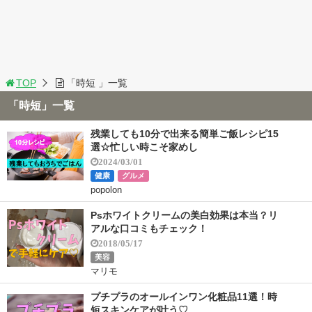
TOP
「時短 」一覧
「時短」一覧
残業しても10分で出来る簡単ご飯レシピ15
選☆忙しい時こそ家めし
2024/03/01
健康
グルメ
popolon
Psホワイトクリームの美白効果は本当？リ
アルな口コミもチェック！
2018/05/17
美容
マリモ
プチプラのオールインワン化粧品11選！時
短スキンケアが叶う♡