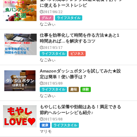
に使えるトーストレシピ
2017/06/22
グルメ
ライフスタイル
なごみぃ
仕事を効率化して時間を作る方法★あと1
時間あれば…を解決するコツ
2017/05/17
ライフスタイル
ビジネス
なごみぃ
Amazonダッシュボタンを試してみた★設
定は簡単！使い勝手は？
2017/05/09
ライフスタイル
趣味
体験
なごみぃ
もやしにも栄養や効能はある！満足できる
節約ヘルシーレシピも紹介♪
2017/05/08
健康
ライフスタイル
マリモ