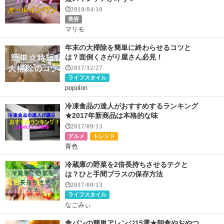
2018/04/10
美容
マリモ
年末の大掃除を簡単に終わらせるコツと
は？面倒くさがり屋さん必見！
2017/12/27
ライフスタイル
popolon
冷凍食品の達人がおすすめするランキング
★2017年新商品は本格的な味
2017/09/13
グルメ
トレンド
青色
冷蔵庫の野菜を2倍長持ちさせるテクと
は？ひと手間プラスの保存方法
2017/09/13
ライフスタイル
なごみぃ
食パンの簡単アレンジ15選★朝食やおやつ