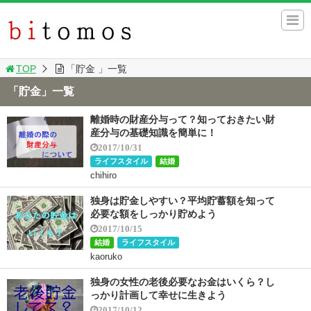
TOP
「貯金 」一覧
「貯金」一覧
離婚時の財産分与って？知っておきたい財
産分与の基礎知識を簡単に！
2017/10/31
ライフスタイル
結婚
chihiro
独身は貯金しやすい？平均貯蓄額を知って
必要な額をしっかり貯めよう
2017/10/15
結婚
ライフスタイル
kaoruko
独身の女性の老後必要なお金はいくら？し
っかり計画して幸せに生きよう
2017/10/12