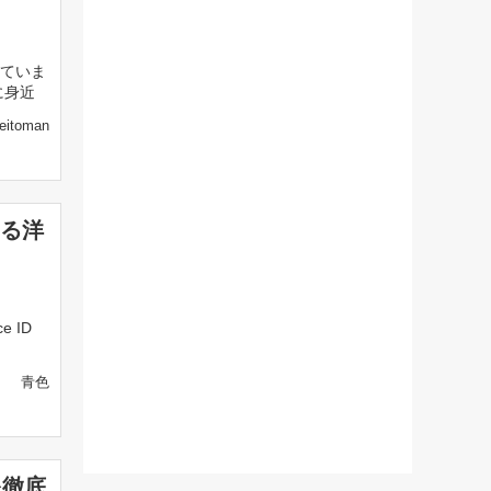
ていま
に身近
eitoman
ある洋
e ID
青色
を徹底