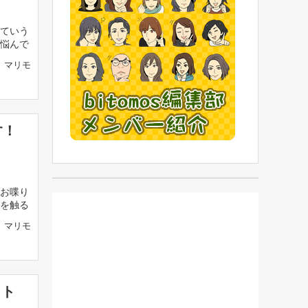
ていう
で悩んで
マリモ
す！
お喋り
を触る
マリモ
ット