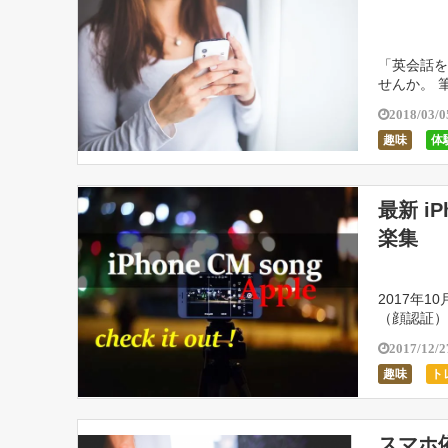
「英会話を
せんか。 
な人が、こ
2018/03/0
趣味
体
最新 i
楽集
2017年10月
（顔認証）CM
2017/12/2
趣味
ト
スマホ