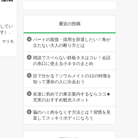
最近の投稿
してい
す）、
パートの面接・採用を辞退したい！角が
マリモ
立たない大人の断り方とは
雑談でスベらない鉄板ネタはコレ！会話
の糸口に使える小ネタのまとめ
目で分かる？ソウルメイトの12の特徴を
知って運命の人に出会おう
友達に初めての東京案内するならココ★
充実のおすすめ観光スポット
脇のハミ肉をなくす方法とは？習慣を見
直してスッキリボディになろう