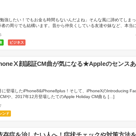
勉強したい！でもお金も時間もないんだよね」そんな風に諦めてしまっ
筆者の周りでも結構います。昔から仲良くしている友達や妹など、本当
れで悩みつつ諦めているのです。その度に思うのです。 […]
5
験
ビジネス
PhoneⅩ顔認証CM曲が気になる★Appleのセンス
に登場したiPhone8&iPhone8plus！そして、iPhoneΧのIntroducing Fac
や、2017年12月登場したてのApple Holiday CM曲も […]
7
レンド
依存症を治したい人へ！症状チェックや対策方法