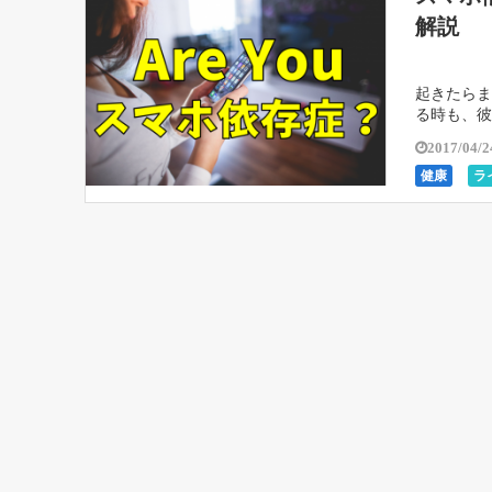
解説
起きたらま
る時も、彼
ご飯中から
2017/04/2
健康
ラ