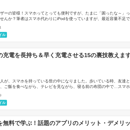
ザーの皆様！スマホってとっても便利ですが、たまに「困ったな～」っ
せんか？筆者はスマホ代わりにiPodを使っていますが、最近容量不足
そんな時に、容量不足を解消するとっても便利なグ […]
1
イル
の充電を長持ち＆早く充電させる15の裏技教えま
人が、スマホを持っている世の中になりました。歩いている時、友達と
、ご飯を食べながら、テレビを見ながら、寝る前の布団の中で…スマホ
ちの生活の一部になっています。 スマホでビジネスを […]
9
イル
を無料で学ぶ！話題のアプリのメリット・デメリ