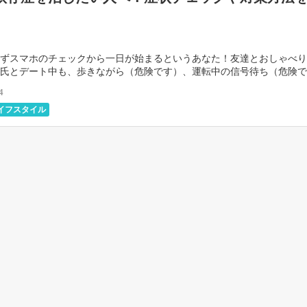
ずスマホのチェックから一日が始まるというあなた！友達とおしゃべり
氏とデート中も、歩きながら（危険です）、運転中の信号待ち（危険で
お風呂の中まで、寝る直前までスマホと常に時間を共に […]
4
イフスタイル