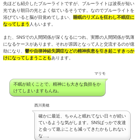
先ほども紹介したブルーライトですが、ブルーライトは波長が短い
光であり朝日の光とよく似ているそうです。なのでブルーライトを
浴びていると脳が目覚めてしまい、
睡眠のリズムを狂わし不眠症に
なってしまう
人もいます。
また、SNSでの人間関係が深くなるにつれ、実際の人間関係が気薄
になるケースがあります。それが原因となって人と交流するのが億
劫になり、
鬱や自律神経失調症などの精神疾患を引き起こすきっか
けになってしまうことも
あります。
マリモ
不眠が続くことで、精神にも大きな負担をか
けてしまいますもんね。
西川美穂
確かに最近、ちゃんと眠れてない日々が続い
ているような気がします。SNSばっかで友達
と会って遊ぶことも減ってきたかもしれない
な…。