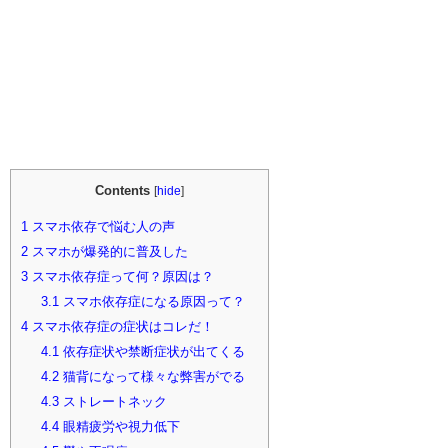
Contents
[
hide
]
1
スマホ依存で悩む人の声
2
スマホが爆発的に普及した
3
スマホ依存症って何？原因は？
3.1
スマホ依存症になる原因って？
4
スマホ依存症の症状はコレだ！
4.1
依存症状や禁断症状が出てくる
4.2
猫背になって様々な弊害がでる
4.3
ストレートネック
4.4
眼精疲労や視力低下