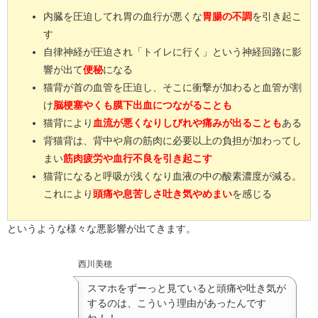
内臓を圧迫してれ胃の血行が悪くな
胃腸の不調
を引き起こ
す
自律神経が圧迫され「トイレに行く」という神経回路に影
響が出て
便秘
になる
猫背が首の血管を圧迫し、そこに衝撃が加わると血管が割
け
脳梗塞やくも膜下出血につながることも
猫背により
血流が悪くなりしびれや痛みが出ることも
ある
背猫背は、背中や肩の筋肉に必要以上の負担が加わってし
まい
筋肉疲労や血行不良を引き起こす
猫背になると呼吸が浅くなり血液の中の酸素濃度が減る。
これにより
頭痛や息苦しさ吐き気やめまい
を感じる
というような様々な悪影響が出てきます。
西川美穂
スマホをずーっと見ていると頭痛や吐き気が
するのは、こういう理由があったんです