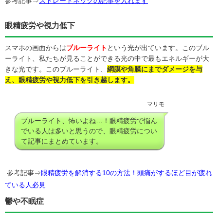
参考記事⇒
ストレートネックの記事を入れます
眼精疲労や視力低下
スマホの画面からは
ブルーライト
という光が出ています。このブル
ーライト、私たちが見ることができる光の中で最もエネルギーが大
きな光です。このブルーライト、
網膜や角膜にまでダメージを与
え、眼精疲労や視力低下を引き越します。
マリモ
ブルーライト、怖いよね…！眼精疲労で悩ん
でいる人は多いと思うので、眼精疲労につい
て記事にまとめています。
参考記事⇒
眼精疲労を解消する10の方法！頭痛がするほど目が疲れ
ている人必見
鬱や不眠症