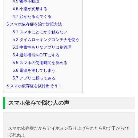
4.5
鬱や不眠症
4.6
小指が変形する
4.7
顔がたるんでくる
5
スマホ依存症を治す対策方法
5.1
スマホにとにかく触らない
5.2
タイムロッキングコンテナを使う
5.3
中毒性ありなアプリは別管理
5.4
通知機能をOFFにする
5.5
スマホの使用時間を決める
5.6
電源を消してしまう
5.7
アプリに頼ってみる
6
スマホ依存症を抜け出そう！
スマホ依存で悩む人の声
スマホ依存症だからアイホォン取り上げられたら秒で干からび
て死ぬよ