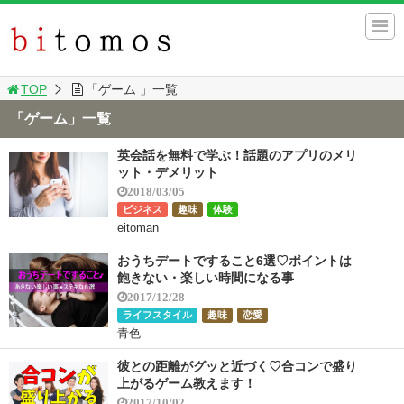
TOP
「ゲーム 」一覧
「ゲーム」一覧
英会話を無料で学ぶ！話題のアプリのメリ
ット・デメリット
2018/03/05
ビジネス
趣味
体験
eitoman
おうちデートですること6選♡ポイントは
飽きない・楽しい時間になる事
2017/12/28
ライフスタイル
趣味
恋愛
青色
彼との距離がグッと近づく♡合コンで盛り
上がるゲーム教えます！
2017/10/02