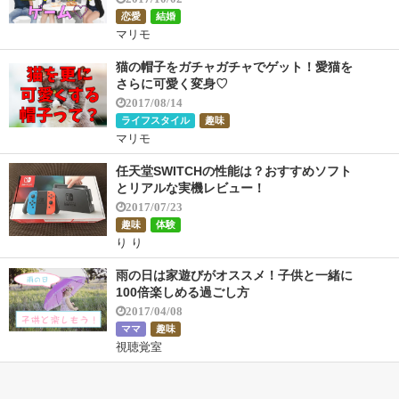
恋愛
結婚
マリモ
猫の帽子をガチャガチャでゲット！愛猫を
さらに可愛く変身♡
2017/08/14
ライフスタイル
趣味
マリモ
任天堂SWITCHの性能は？おすすめソフト
とリアルな実機レビュー！
2017/07/23
趣味
体験
り り
雨の日は家遊びがオススメ！子供と一緒に
100倍楽しめる過ごし方
2017/04/08
ママ
趣味
視聴覚室