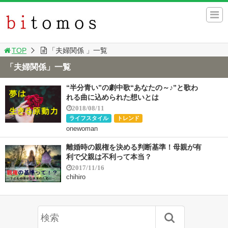
TOP
「夫婦関係 」一覧
「夫婦関係」一覧
“半分青い”の劇中歌“あなたの～♪”と歌わ
れる曲に込められた想いとは
2018/08/11
ライフスタイル
トレンド
onewoman
離婚時の親権を決める判断基準！母親が有
利で父親は不利って本当？
2017/11/16
chihiro