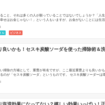
ること、それは多くの人が願っていることではないでしょうか？「人生
幸せはお金じゃない！」という人もいますが、お金がないことには生活
しいものを買うことも出来ませんよね。 金運がある人 […]
1
イル
ビジネス
り良いかも！セスキ炭酸ソーダを使った掃除術＆
い掃除の方補として、重曹が有名ですが、ここ最近重曹よりも良いかも
るのが「セスキ炭酸ソーダ」というものです。 セスキ炭酸ソーダーは
しく、掃除はもちろんのこと洗濯にも使うことができる […]
6
り塩逆効果になってない？嬉しい効果いっぱい！