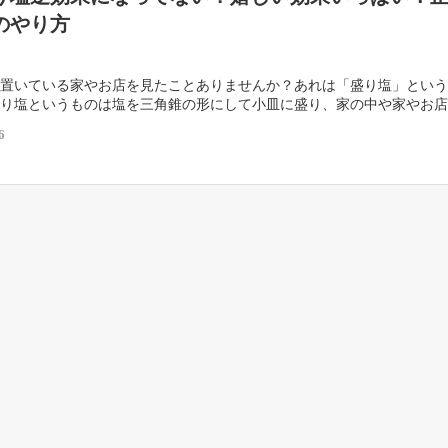
のやり方
置いている家やお店を見たことありませんか？あれは「盛り塩」という
り塩というものは塩を三角錐の形にして小皿に盛り、家の中や家やお店
おくという風習です。 最近良いことが無いとか、経営 […]
6