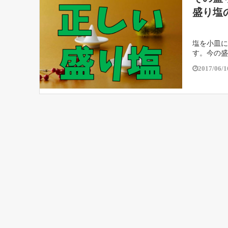
盛り塩
塩を小皿に
す。今の盛
先に置いて
2017/06/1