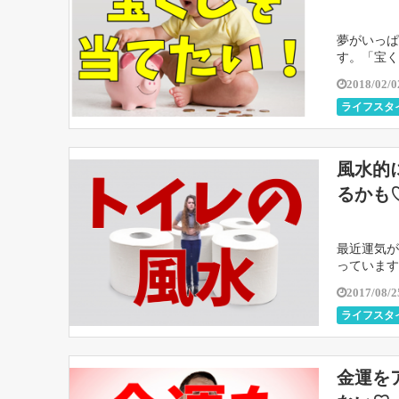
夢がいっぱ
す。「宝く
くなっちゃ
2018/02/0
ライフスタ
風水的
るかも
最近運気が
っています
が上がりま
2017/08/2
ライフスタ
金運を