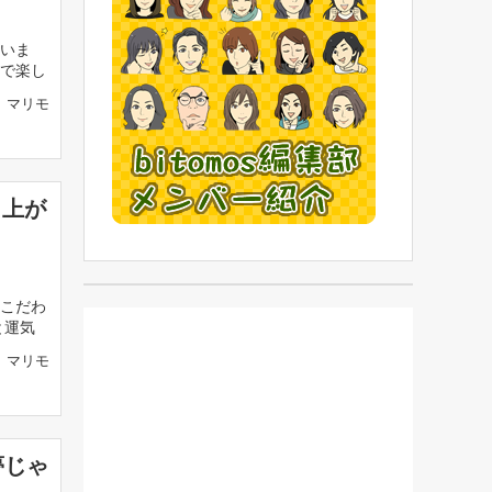
いま
で楽し
マリモ
と上が
こだわ
と運気
マリモ
夢じゃ