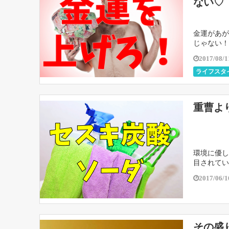
ない♡
金運があが
じゃない！
ないし、欲
2017/08/1
ライフスタ
重曹よ
環境に優し
目されてい
人体にも優
2017/06/1
その盛