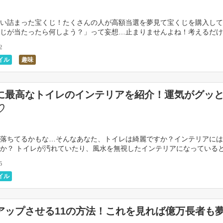
い詰まった宝くじ！たくさんの人が高額当選を夢見て宝くじを購入して
じが当たったら何しよう？」って妄想…止まりませんよね！考えるだけ
います。 そんな宝くじですが、もちろん実際はなかなか […]
2
イル
趣味
に最高なトイレのインテリアを紹介！運気がグッ
♡
落ちてるかもな…そんなあなた、トイレは綺麗ですか？インテリアには
か？ トイレが汚れていたり、風水を無視したインテリアになっている
せん。むしろ下がっていきます。 運気を上げたい！と […]
5
イル
アップさせる11の方法！これを見れば億万長者も