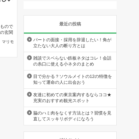
最近の投稿
もので
の玄関
パートの面接・採用を辞退したい！角が
マリモ
立たない大人の断り方とは
雑談でスベらない鉄板ネタはコレ！会話
の糸口に使える小ネタのまとめ
目で分かる？ソウルメイトの12の特徴を
知って運命の人に出会おう
友達に初めての東京案内するならココ★
充実のおすすめ観光スポット
脇のハミ肉をなくす方法とは？習慣を見
直してスッキリボディになろう