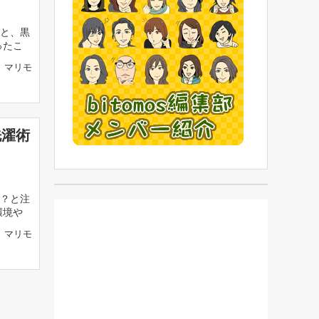
と、黒
ったこ
マリモ
洗濯術
？と注
環境や
マリモ