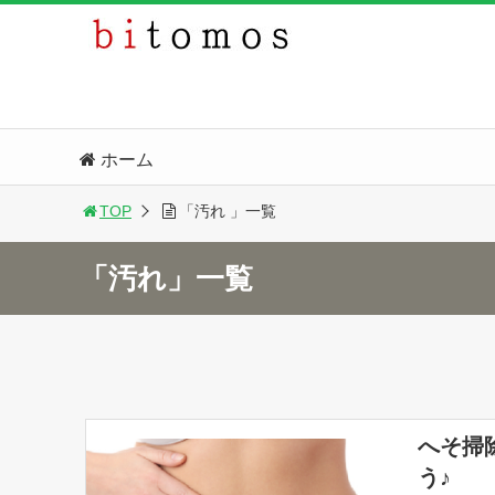
ホーム
TOP
「汚れ 」一覧
「汚れ」一覧
へそ掃
う♪