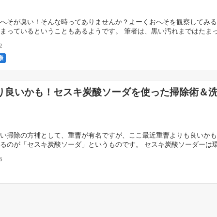
へそが臭い！そんな時ってありませんか？よーくおへそを観察してみる
まっているということもあるようです。 筆者は、黒い汚れまではたま
せんが、なんとなくおへそが臭いな…と感じることがあ […]
2
康
り良いかも！セスキ炭酸ソーダを使った掃除術＆
い掃除の方補として、重曹が有名ですが、ここ最近重曹よりも良いかも
るのが「セスキ炭酸ソーダ」というものです。 セスキ炭酸ソーダーは
しく、掃除はもちろんのこと洗濯にも使うことができる […]
6