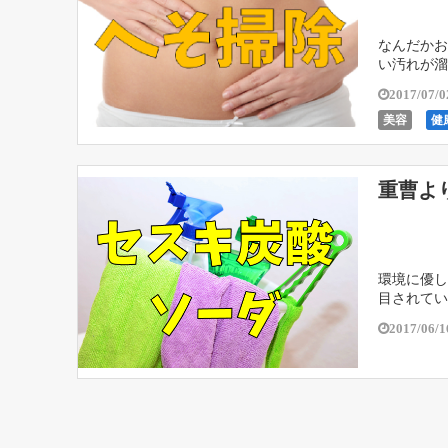
なんだかお
い汚れが溜
とはありま
2017/07/0
美容
健
重曹よ
環境に優し
目されてい
人体にも優
2017/06/1