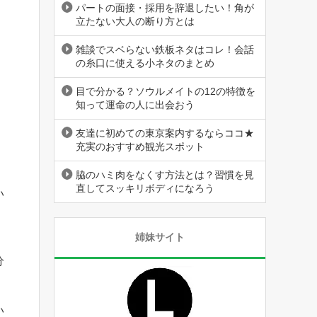
パートの面接・採用を辞退したい！角が
立たない大人の断り方とは
雑談でスベらない鉄板ネタはコレ！会話
の糸口に使える小ネタのまとめ
目で分かる？ソウルメイトの12の特徴を
知って運命の人に出会おう
友達に初めての東京案内するならココ★
充実のおすすめ観光スポット
脇のハミ肉をなくす方法とは？習慣を見
直してスッキリボディになろう
い
姉妹サイト
分
い