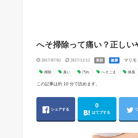
へそ掃除って痛い？正しい
マリモ
2017/07/02
2017/12/12
美容
健康
掃除
臭い
汚れ
へそごま
体臭
この記事は約 10 分で読めます。
0
シェアする
はてブする