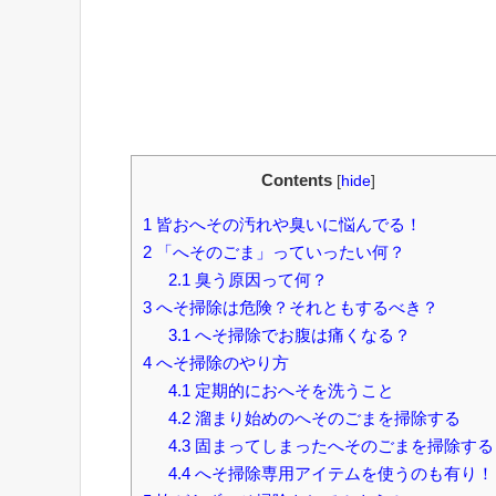
Contents
[
hide
]
1
皆おへその汚れや臭いに悩んでる！
2
「へそのごま」っていったい何？
2.1
臭う原因って何？
3
へそ掃除は危険？それともするべき？
3.1
へそ掃除でお腹は痛くなる？
4
へそ掃除のやり方
4.1
定期的におへそを洗うこと
4.2
溜まり始めのへそのごまを掃除する
4.3
固まってしまったへそのごまを掃除する
4.4
へそ掃除専用アイテムを使うのも有り！