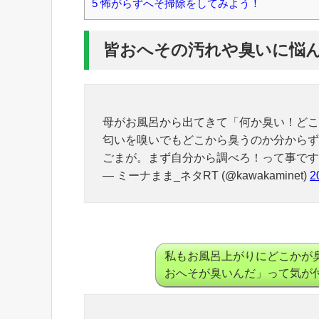
5
怖がらずへそ掃除をしてみよう！
皆おへその汚れや臭いに悩
母がお風呂から出てきて「何か臭い！どこ
匂いを嗅いでもどこから臭うのか分からず
ごまが。まず自分から調べろ！って事です
— ミーナまま_ネタRT (@kawakaminet)
2
私もお風呂上がりにどこかが
おへそが臭いんだ」って気が