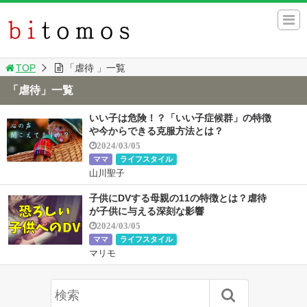
TOP
「虐待 」一覧
「虐待」一覧
いい子は危険！？「いい子症候群」の特徴
や今からできる克服方法とは？
2024/03/05
ママ
ライフスタイル
山川聖子
子供にDVする母親の11の特徴とは？虐待
が子供に与える深刻な影響
2024/03/05
ママ
ライフスタイル
マリモ