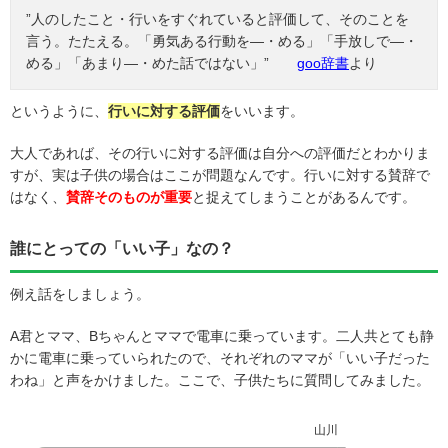
”人のしたこと・行いをすぐれていると評価して、そのことを
言う。たたえる。「勇気ある行動を―・める」「手放しで―・
める」「あまり―・めた話ではない」”
goo辞書
より
というように、
行いに対する評価
をいいます。
大人であれば、その行いに対する評価は自分への評価だとわかりま
すが、実は子供の場合はここが問題なんです。行いに対する賛辞で
はなく、
賛辞そのものが重要
と捉えてしまうことがあるんです。
誰にとっての「いい子」なの？
例え話をしましょう。
A君とママ、Bちゃんとママで電車に乗っています。二人共とても静
かに電車に乗っていられたので、それぞれのママが「いい子だった
わね」と声をかけました。ここで、子供たちに質問してみました。
山川