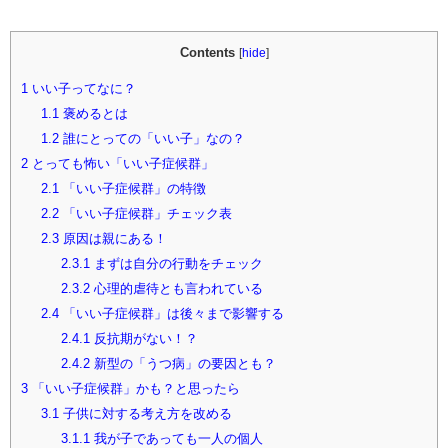
Contents
[
hide
]
1
いい子ってなに？
1.1
褒めるとは
1.2
誰にとっての「いい子」なの？
2
とっても怖い「いい子症候群」
2.1
「いい子症候群」の特徴
2.2
「いい子症候群」チェック表
2.3
原因は親にある！
2.3.1
まずは自分の行動をチェック
2.3.2
心理的虐待とも言われている
2.4
「いい子症候群」は後々まで影響する
2.4.1
反抗期がない！？
2.4.2
新型の「うつ病」の要因とも？
3
「いい子症候群」かも？と思ったら
3.1
子供に対する考え方を改める
3.1.1
我が子であっても一人の個人