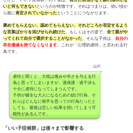
いと何もできない
というのが特徴です。それはつまりは、幼い頃か
ら親に
肯定されていなかった
ということにつながります。
褒めてもらえない、認めてもらえない、それどころか否定するよう
な言葉ばかりを浴びせられ続けた
。もしくはその逆で、
全て親がや
ってくれて自分で選択することがなかった
。そんな子供は、
自分の
存在価値を持てなくなり
ます
。これが「心理的虐待」と言われる行
為です。
山川
虐待と聞くと、大抵は痛みや辛さを与える行
為と思ってしまいますが、過保護・過干渉も
十分に虐待になってしまうんです。
子供が健全な大人になるための妨げ行為、そ
れらはどんなに相手を思っての行為だったと
しても、最後は悲しい結果を招いてしまう可
能性があるんです。
「いい子症候群」は後々まで影響する