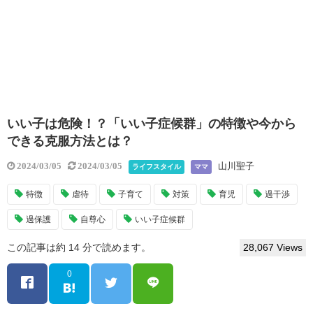
いい子は危険！？「いい子症候群」の特徴や今から
できる克服方法とは？
山川聖子
2024/03/05
2024/03/05
ライフスタイル
ママ
特徴
虐待
子育て
対策
育児
過干渉
過保護
自尊心
いい子症候群
この記事は約 14 分で読めます。
28,067 Views
0