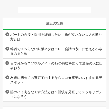
最近の投稿
パートの面接・採用を辞退したい！角が立たない大人の断り
方とは
雑談でスベらない鉄板ネタはコレ！会話の糸口に使える小ネ
タのまとめ
目で分かる？ソウルメイトの12の特徴を知って運命の人に出
会おう
友達に初めての東京案内するならココ★充実のおすすめ観光
スポット
脇のハミ肉をなくす方法とは？習慣を見直してスッキリボデ
ィになろう