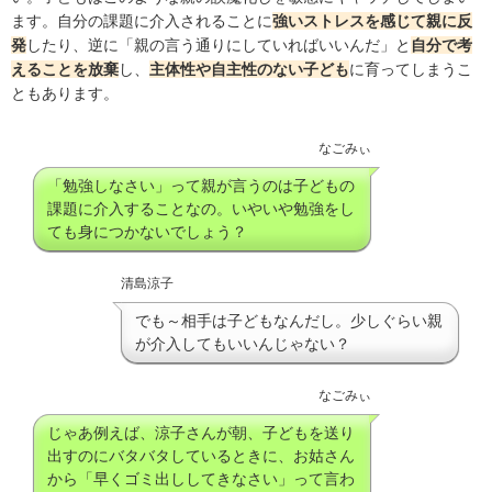
ます。自分の課題に介入されることに
強いストレスを感じて親に反
発
したり、逆に「親の言う通りにしていればいいんだ」と
自分で考
えることを放棄
し、
主体性や自主性のない子ども
に育ってしまうこ
ともあります。
なごみぃ
「勉強しなさい」って親が言うのは子どもの
課題に介入することなの。いやいや勉強をし
ても身につかないでしょう？
清島涼子
でも～相手は子どもなんだし。少しぐらい親
が介入してもいいんじゃない？
なごみぃ
じゃあ例えば、涼子さんが朝、子どもを送り
出すのにバタバタしているときに、お姑さん
から「早くゴミ出ししてきなさい」って言わ