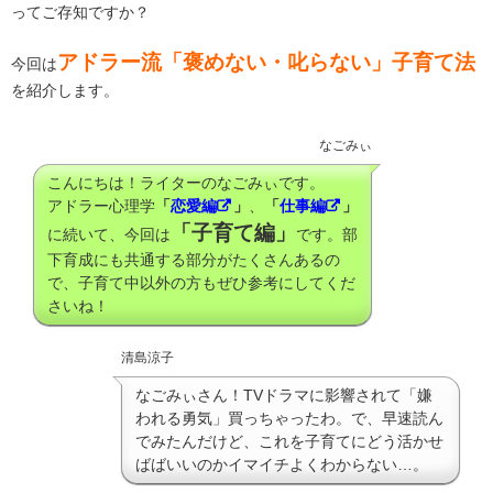
ってご存知ですか？
アドラー流「褒めない・叱らない」子育て法
今回は
を紹介します。
なごみぃ
こんにちは！ライターのなごみぃです。
アドラー心理学
「
恋愛編
」
、
「
仕事編
」
「子育て編」
に続いて、今回は
です。部
下育成にも共通する部分がたくさんあるの
で、子育て中以外の方もぜひ参考にしてくだ
さいね！
清島涼子
なごみぃさん！TVドラマに影響されて「嫌
われる勇気」買っちゃったわ。で、早速読ん
でみたんだけど、これを子育てにどう活かせ
ばばいいのかイマイチよくわからない…。