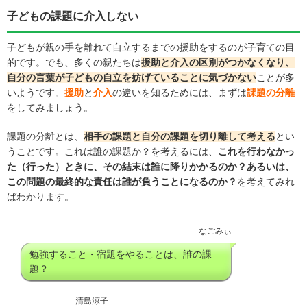
子どもの課題に介入しない
子どもが親の手を離れて自立するまでの援助をするのが子育ての目
的です。でも、多くの親たちは
援助と介入の区別がつかなくなり、
自分の言葉が子どもの自立を妨げていることに気づかない
ことが多
いようです。
援助
と
介入
の違いを知るためには、まずは
課題の分離
をしてみましょう。
課題の分離とは、
相手の課題と自分の課題を切り離して考える
とい
うことです。これは誰の課題か？を考えるには、
これを行わなかっ
た（行った）ときに、その結末は誰に降りかかるのか？あるいは、
この問題の最終的な責任は誰が負うことになるのか？
を考えてみれ
ばわかります。
なごみぃ
勉強すること・宿題をやることは、誰の課
題？
清島涼子