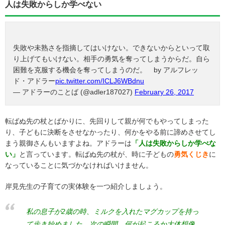
人は失敗からしか学べない
失敗や未熟さを指摘してはいけない。できないからといって取
り上げてもいけない。相手の勇気を奪ってしまうからだ。自ら
困難を克服する機会を奪ってしまうのだ。 by アルフレッ
ド・アドラー
pic.twitter.com/ICLJ6WBdnu
— アドラーのことば (@adler187027)
February 26, 2017
転ばぬ先の杖とばかりに、先回りして親が何でもやってしまった
り、子どもに決断をさせなかったり、何かをやる前に諦めさせてし
まう親御さんもいますよね。アドラーは
「人は失敗からしか学べな
い」
と言っています。転ばぬ先の杖が、時に子どもの
勇気くじき
に
なっていることに気づかなければいけません。
岸見先生の子育ての実体験を一つ紹介しましょう。
私の息子が2歳の時、ミルクを入れたマグカップを持っ
て歩き始めました。次の瞬間、何が起こるか大体想像