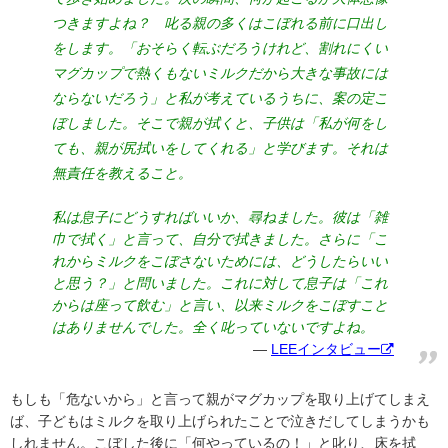
つきますよね？ 叱る親の多くはこぼれる前に口出し
をします。「おそらく転ぶだろうけれど、割れにくい
マグカップで熱くもないミルクだから大きな事故には
ならないだろう」と私が考えているうちに、案の定こ
ぼしました。そこで親が拭くと、子供は「私が何をし
ても、親が尻拭いをしてくれる」と学びます。それは
無責任を教えること。
私は息子にどうすればいいか、尋ねました。彼は「雑
巾で拭く」と言って、自分で拭きました。さらに「こ
れからミルクをこぼさないためには、どうしたらいい
と思う？」と問いました。これに対して息子は「これ
からは座って飲む」と言い、以来ミルクをこぼすこと
はありませんでした。全く叱っていないですよね。
LEEインタビュー
もしも「危ないから」と言って親がマグカップを取り上げてしまえ
ば、子どもはミルクを取り上げられたことで泣きだしてしまうかも
しれません。こぼした後に「何やっているの！」と叱り、床を拭