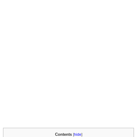
Contents
[
hide
]