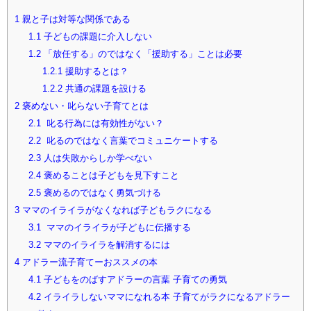
1
親と子は対等な関係である
1.1
子どもの課題に介入しない
1.2
「放任する」のではなく「援助する」ことは必要
1.2.1
援助するとは？
1.2.2
共通の課題を設ける
2
褒めない・叱らない子育てとは
2.1
叱る行為には有効性がない？
2.2
叱るのではなく言葉でコミュニケートする
2.3
人は失敗からしか学べない
2.4
褒めることは子どもを見下すこと
2.5
褒めるのではなく勇気づける
3
ママのイライラがなくなれば子どもラクになる
3.1
ママのイライラが子どもに伝播する
3.2
ママのイライラを解消するには
4
アドラー流子育てーおススメの本
4.1
子どもをのばすアドラーの言葉 子育ての勇気
4.2
イライラしないママになれる本 子育てがラクになるアドラー