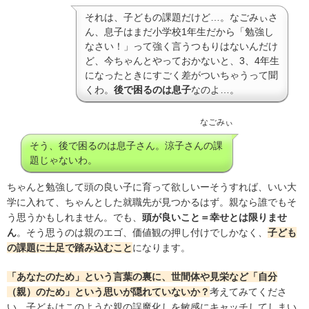
それは、子どもの課題だけど…。なごみぃさ
ん、息子はまだ小学校1年生だから「勉強し
なさい！」って強く言うつもりはないんだけ
ど、今ちゃんとやっておかないと、3、4年生
になったときにすごく差がついちゃうって聞
くわ。
後で困るのは息子
なのよ…。
なごみぃ
そう、後で困るのは息子さん。涼子さんの課
題じゃないわ。
ちゃんと勉強して頭の良い子に育って欲しいーそうすれば、いい大
学に入れて、ちゃんとした就職先が見つかるはず。親なら誰でもそ
う思うかもしれません。でも、
頭が良いこと＝幸せとは限りませ
ん
。そう思うのは親のエゴ、価値観の押し付けでしかなく、
子ども
の課題に土足で踏み込むこと
になります。
「あなたのため」という言葉の裏に、世間体や見栄など「自分
（親）のため」という思いが隠れていないか？
考えてみてくださ
い。子どもはこのような親の誤魔化しを敏感にキャッチしてしまい