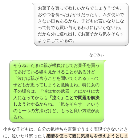
お菓子を買って欲しいからでしょう？でも、
おやつを食べたばかりだったり、ムダ使いで
きない日もあるから、子どもの言いなりにな
って何でも買い与えるわけにはいかないわ。
だから外に連れ出してお菓子から気をそらす
ようにしているの。
なごみぃ
そうね。たまに親が根負けしてお菓子を買っ
てあげている姿を見かけることがあるけど
「泣けば親が言うことを聞いてくれる」って
子どもが思ってしまうと危険よね。特に女の
子の場合は、「涙は女の武器」とばかりに大
人になってからも
「泣く」ことで問題を解決
しようとする
からね。「気をそらす」という
のも一つの方法だけど、もっと良い方法があ
るわ。
小さな子どもは、自分の気持ちを言葉でうまく表現できないとき
に、泣いたり怒ったり
感情を使って親に気持ちを伝えようとしま