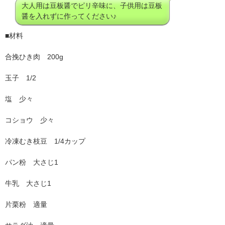
大人用は豆板醤でピリ辛味に、子供用は豆板
醤を入れずに作ってください♪
■材料
合挽ひき肉 200g
玉子 1/2
塩 少々
コショウ 少々
冷凍むき枝豆 1/4カップ
パン粉 大さじ1
牛乳 大さじ1
片栗粉 適量