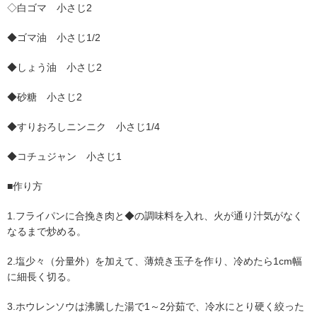
◇白ゴマ 小さじ2
◆ゴマ油 小さじ1/2
◆しょう油 小さじ2
◆砂糖 小さじ2
◆すりおろしニンニク 小さじ1/4
◆コチュジャン 小さじ1
■作り方
1.フライパンに合挽き肉と◆の調味料を入れ、火が通り汁気がなく
なるまで炒める。
2.塩少々（分量外）を加えて、薄焼き玉子を作り、冷めたら1cm幅
に細長く切る。
3.ホウレンソウは沸騰した湯で1～2分茹で、冷水にとり硬く絞った