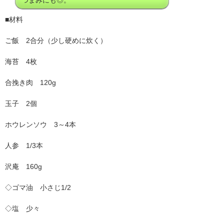
つまみにも◎。
■材料
ご飯 2合分（少し硬めに炊く）
海苔 4枚
合挽き肉 120g
玉子 2個
ホウレンソウ 3～4本
人参 1/3本
沢庵 160g
◇ゴマ油 小さじ1/2
◇塩 少々