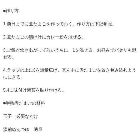
■作り方
1.前日までに煮たまごを作っておく。作り方は下記参照。
2.煮たまごの漬け汁にカレー粉を混ぜる。
3.ご飯が炊きあがって熱いうちに、1を混ぜる。お好みでパセリも混
ぜる。
4.ラップの上に3を適量広げ、真ん中に煮たまごを置き包み込むよう
ににぎる。
5.4に味付け海苔を貼り付ける。
■半熟煮たまごの材料
玉子 必要なだけ
濃縮めんつゆ 適量