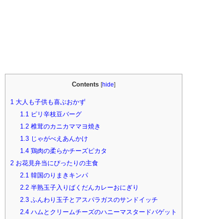
Contents
[
hide
]
1
大人も子供も喜ぶおかず
1.1
ピリ辛枝豆バーグ
1.2
椎茸のカニカママヨ焼き
1.3
じゃがべえあんかけ
1.4
鶏肉の柔らかチーズピカタ
2
お花見弁当にぴったりの主食
2.1
韓国のりまきキンパ
2.2
半熟玉子入りばくだんカレーおにぎり
2.3
ふんわり玉子とアスパラガスのサンドイッチ
2.4
ハムとクリームチーズのハニーマスタードバゲット