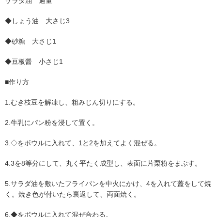
サラダ油 適量
◆しょう油 大さじ3
◆砂糖 大さじ1
◆豆板醤 小さじ1
■作り方
1.むき枝豆を解凍し、粗みじん切りにする。
2.牛乳にパン粉を浸して置く。
3.◇をボウルに入れて、1と2を加えてよく混ぜる。
4.3を8等分にして、丸く平たく成型し、表面に片栗粉をまぶす。
5.サラダ油を敷いたフライパンを中火にかけ、4を入れて蓋をして焼
く。焼き色が付いたら裏返して、両面焼く。
6.◆をボウルに入れて混ぜ合わる。