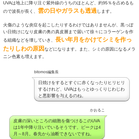
UVAは地上に降り注ぐ紫外線のうちのほとんど、約95％を占めるも
雲の日やガラスも透過
ので波長が長く、
します。
火傷のような炎症を起こしたりするわけではありませんが、黒っぽ
い日焼けになり皮膚の奥の真皮層まで届いて徐々にコラーゲンを作
長い年月をかけてシミを作っ
る組織などを壊していき、
たりしわの原因
などになります。また、シミの原因になるメラ
ニン色素も増えます。
bitomos編集長
日焼けをするとすぐに赤くなったりヒリヒリ
するけれど、UVAはもっとゆっくりじわじわ
と悪影響を与えるのね。
かおるこ
皮膚の深いところの細胞を傷つけるこのUVA
は1年中降り注いでいるそうです。ピークは4
月～8月。春先から油断できないですね。