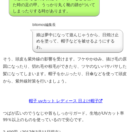
た時の足の甲。うっかり丸く靴の跡がついて
しまったりする時があります。
bitomos編集長
娘は夢中になって遊んじゃうから、日焼け止
めを塗って、帽子などを被せるようにする
わ。
そう、頭皮も紫外線の影響を受けます。フケやかゆみ、抜け毛の原
因になったり、切れ毛や枝毛ができたり、ツヤのないパサパサした
髪になってしまいます。帽子をかぶったり、日傘などを使って頭皮
から、紫外線対策を行いましょう。
帽子 uvカット レディース 日よけ帽子
つばが広いのでうなじや首もしっかりガード。生地がUVカット率
99％以上のものを使っているので安心です。
2,400円（2017年3月11日現在）