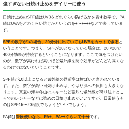
強すぎない日焼け止めをデイリーに使う
日焼け止めのSPF値はUVBをどれぐらい防げるかを表す数字で、PA
値はUVAをどのくらい防ぐかというのを+〜++++などで表していま
す。
SPFの数字が1の場合、20分外に出ていてもUVBをカットできる
と
いうことです。つまり、SPFが20となっている場合は、20 ×20で
400分効果が持続するということになります。ここで気をつけたい
のが、数字が高ければ高いほど紫外線を防ぐ効果がどんどん高くな
るわけではないということです。
SPF値が10以上になると紫外線の遮断率は横ばいと言われていま
す。また、数字が高い日焼け止めは、やはり肌への負担も大きくな
ります。真夏の海や冬山のスキーなど強烈な紫外線が降り注ぐとこ
ろでのレジャーなどは強めの日焼け止めがいいですが、日常使うも
のはSPF15〜20程度でちょうどいいでしょう。
PA値は
普段使いなら、PA+、PA++ぐらいで十分
です。