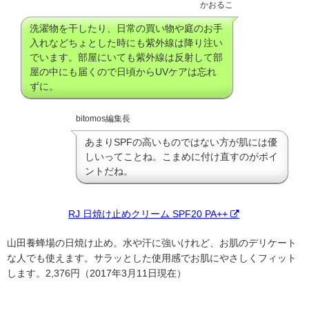
かおるこ
洗濯物を干したり、日常の買い物や庭のお手
入れなどちょとした時にも紫外線は降り注い
でいます。部屋にいても紫外線は反射して部
屋の中にも届くので日頃からUVケアは忘れ
ずに。
bitomos編集長
あまりSPFの高いものではない方が肌には優
しいってことね。こまめに付け直すのがポイ
ントだね。
RJ 日焼け止めクリーム SPF20 PA++
山田養蜂場の日焼け止め。水や汗に強いけれど、お肌のデリケート
な人でも使えます。サラッとした使用感でお肌にやさしくフィット
します。
2,376円（2017年3月11日現在）