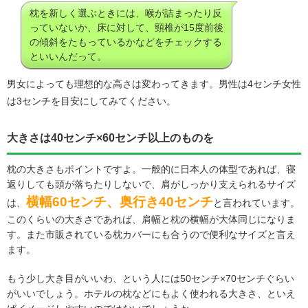
枕を新しく選ぶときには、喉が詰まったり反
っていないか、床に対して、頸椎が15度前後
の傾斜をたもっているかなどをチェックする
といいんだって。
男女によっても理想的な高さは変わってきます。男性は4センチ女性
は3センチを目安にしてみてください。
大きさは40センチ×60センチ以上のものを
枕の大きさもポイントですよ。一般的に日本人の体型であれば、寝
返りしても頭が落ちたりしないで、肩がしっかり支えられるサイズ
横幅60センチ、奥行き40センチ
は、
と言われています。
このくらいの大きさであれば、肩幅と枕の横幅が大体同じになりま
す。また市販されている枕カバーにも合うので便利なサイズと言え
ます。
もう少し大き目がいいわ、という人には50センチ×70センチぐらい
がいいでしょう。ホテルの枕などにもよく使われる大きさ、といえ