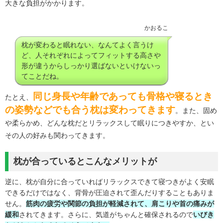
大きな負担がかかります。
かおるこ
枕が変わると眠れない、なんてよく言うけ
ど、人それぞれによってフィットする高さや
形が違うからしっかり選ばないといけないっ
てことだね。
同じ身長や年齢であっても骨格や寝るとき
たとえ、
の姿勢などでも合う枕は変わってきます
。また、固め
や柔らかめ、どんな枕だとリラックスして眠りにつきやすか、とい
その人の好みも関わってきます。
枕が合っているとこんなメリットが
逆に、枕が自分に合っていればリラックスできて寝つきがよく安眠
できるだけではなく、背骨が圧迫されて歪んだりすることもありま
せん。
筋肉の疲労や関節の負担が軽減されて、肩こりや首の痛みが
緩和
されてきます。さらに、気道がちゃんと確保されるので
いびき