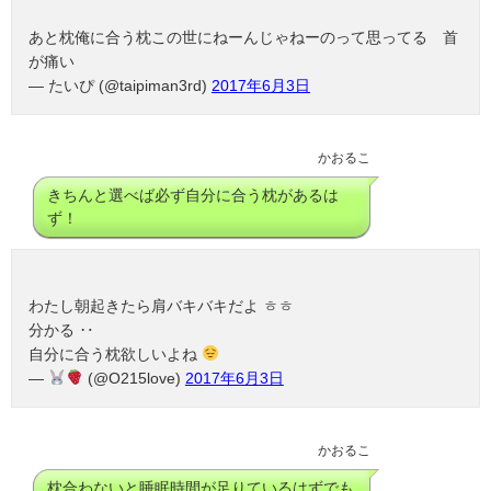
あと枕俺に合う枕この世にねーんじゃねーのって思ってる 首
が痛い
— たいぴ (@taipiman3rd)
2017年6月3日
かおるこ
きちんと選べば必ず自分に合う枕があるは
ず！
わたし朝起きたら肩バキバキだよ ㅎㅎ
分かる ‥
自分に合う枕欲しいよね
—
(@O215love)
2017年6月3日
かおるこ
枕合わないと睡眠時間が足りているはずでも