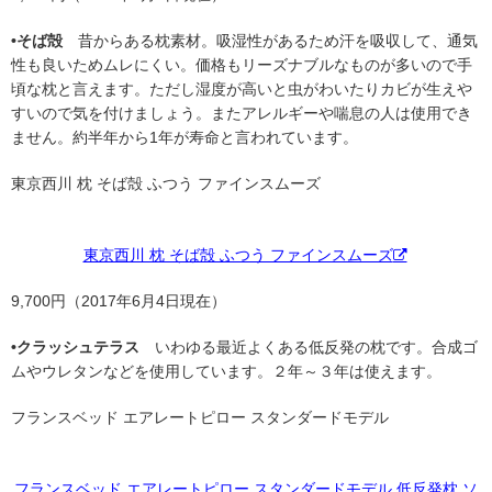
•そば殻
昔からある枕素材。吸湿性があるため汗を吸収して、通気
性も良いためムレにくい。価格もリーズナブルなものが多いので手
頃な枕と言えます。ただし湿度が高いと虫がわいたりカビが生えや
すいので気を付けましょう。またアレルギーや喘息の人は使用でき
ません。約半年から1年が寿命と言われています。
東京西川 枕 そば殻 ふつう ファインスムーズ
東京西川 枕 そば殻 ふつう ファインスムーズ
9,700円（2017年6月4日現在）
•クラッシュテラス
いわゆる最近よくある低反発の枕です。合成ゴ
ムやウレタンなどを使用しています。２年～３年は使えます。
フランスベッド エアレートピロー スタンダードモデル
フランスベッド エアレートピロー スタンダードモデル 低反発枕 ソ