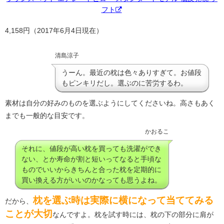
フト
4,158円（2017年6月4日現在）
清島涼子
うーん。最近の枕は色々ありすぎて。お値段
もピンキリだし。選ぶのに苦労するわ。
素材は自分の好みのものを選ぶようにしてくださいね。高さもあく
までも一般的な目安です。
かおるこ
それに、値段が高い枕を買っても洗濯ができ
ない、とか寿命が割と短いってなると手頃な
ものでいいからきちんと合った枕を定期的に
買い換える方がいいのかなっても思うよね。
枕を選ぶ時は実際に横になって当ててみる
だから、
ことが大切
なんですよ。枕を試す時には、枕の下の部分に肩が