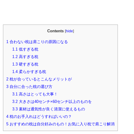
Contents
[
hide
]
1
合わない枕は肩こりの原因になる
1.1
低すぎる枕
1.2
高すぎる枕
1.3
硬すぎる枕
1.4
柔らかすぎる枕
2
枕が合っているとこんなメリットが
3
自分に合った枕の選び方
3.1
高さはとっても大事！
3.2
大きさは40センチ×60センチ以上のものを
3.3
素材は通気性が良く清潔に使えるもの
4
枕のお手入れはどうすればいいの？
5
おすすめの枕は自分好みのもの！お気に入り枕で肩こり解消