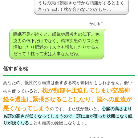
うちの夫は朝起きた時から頭痛がするとよく
言ってるわ！枕が合わないのかしら…
かおるこ
睡眠不足が続くと、眠気や思考力の低下、免
疫力の低下だけでなく、精神疾患のリスクが
増加したり肥満のリスクも増加したりするん
だって！枕って実は大事なんだね。
低すぎる枕
あなたの、慢性的な頭痛は低すぎる枕が原因かもしれません。低い
枕が頸部を圧迫してしまい交感神
枕を使っていると、
経を過度に緊張させることになり、脳への血流が
悪くなってしまう
のです。また枕が低いと、
心臓の高さより
も頭の高さが低くなってしまうので、頭に血が登った状態になり眠
りが浅くなる
ことも頭痛の原因になります。