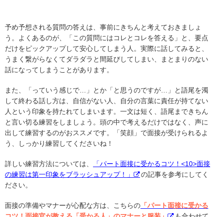
予め予想される質問の答えは、事前にきちんと考えておきましょ
う。よくあるのが、「この質問にはコレとコレを答える」と、要点
だけをピックアップして安心してしまう人。実際に話してみると、
うまく繋がらなくてダラダラと間延びしてしまい、まとまりのない
話になってしまうことがあります。
また、「っていう感じで…」とか「と思うのですが…」と語尾を濁
して終わる話し方は、自信がない人、自分の言葉に責任が持てない
人という印象を持たれてしまいます。一文は短く、語尾まできちん
と言い切る練習をしましょう。頭の中で考えるだけではなく、声に
出して練習するのがおススメです。「笑顔」で面接が受けられるよ
う、しっかり練習してくださいね！
詳しい練習方法については、
「パート面接に受かるコツ！<10>面接
の練習は第一印象をブラッシュアップ！」
の記事を参考にしてく
ださい。
面接の準備やマナーが心配な方は、こちらの
「パート面接に受かる
コツ！面接官が教える「受かる人」のマナーと服装」
も合わせて