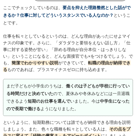
ここでチェックしているのは、
要点を抑えた理路整然とした話がで
きるか？仕事に対してどういうスタンスでいる人なのか？
というこ
とです。
仕事を転々としているというのは、どんな理由があったにせよマイ
ナスの印象です。さらに、「ダラダラと要領をえない話し方」「仕
事に対する姿勢が甘い」「辞める理由が自分本位・はっきりしな
い」ということになると、どんな面接官でも×をつけるでしょう。で
も、
簡潔でわかりやすい説明
ができていて、
転職の理由が納得でき
る
ものであれば、プラスマイナスゼロに持ち込めます。
まだ子どもが小学生のうちは、
働くのは子どもが学校に行ってい
る時間だけと決めていた
ので、夏休みや冬休みなどには一旦退職
できるよう
短期のお仕事を選んで
いました。今は
中学生になった
ので長期で働ける
ようになりました。
というように、短期勤務については誰でもが納得できる理由を説明
しましょう。また、色々な職種を転々としている人は、
その点をプ
ラスに変えて「経験の豊富さ」をアピールポイント
にしましょう。