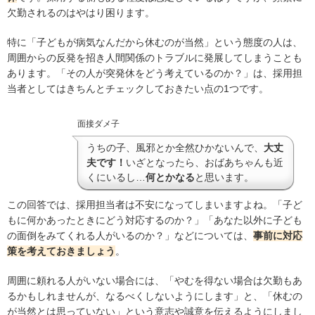
欠勤されるのはやはり困ります。
特に「子どもが病気なんだから休むのが当然」という態度の人は、
周囲からの反発を招き人間関係のトラブルに発展してしまうことも
あります。「その人が突発休をどう考えているのか？」は、採用担
当者としてはきちんとチェックしておきたい点の1つです。
面接ダメ子
うちの子、風邪とか全然ひかないんで、
大丈
夫です！
いざとなったら、おばあちゃんも近
くにいるし…
何とかなる
と思います。
この回答では、採用担当者は不安になってしまいますよね。「子ど
もに何かあったときにどう対応するのか？」「あなた以外に子ども
の面倒をみてくれる人がいるのか？」などについては、
事前に対応
策を考えておきましょう
。
周囲に頼れる人がいない場合には、「やむを得ない場合は欠勤もあ
るかもしれませんが、なるべくしないようにします」と、「休むの
が当然とは思っていない」という意志や誠意を伝えるようにしまし