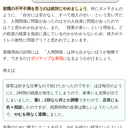
前職の不平不満を言うのは絶対にやめましょう
。特にダメ子さんの
ように、「自分には非がなく、すべて他人のせい」という言い方だ
と、人間関係に問題があったのはその人自身に問題があったので
は？と思われかねません。また、「残業が多い」という理由も、ど
の程度の残業を負担に感じているのかがわからないため、体力やス
トレス耐性に問題アリ？と思われてしまいます。
退職理由の説明には、「人間関係」は持ち出さないほうが無難で
す。できるだけ
ポジティブな表現
になるよう心がけましょう。
例えば、
接客は好きな仕事なので続けたかったのですが、ほぼ毎日のよう
に1，2時間の残業が発生してしまうので、家事にも支障が出て
しまいました。
週1，2回なら何とか調整
できたので、
店長にも
色々相談
したのですが、残業時間の改善は難しいようだったの
で、
やむを得なく退職
しました。
改善のために努力したことを伝え、やむを得ない状況だったという