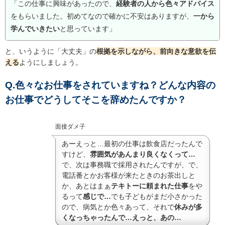
「この仕事に興味があったので、
経験者の人から色々アドバイス
をもらいました。初めてなので確かに不安はありますが、
一から
学んでいきたい
と思っています」
と、いうように「大丈夫」の
根拠を示しながら、前向きな意欲を伝
える
ようにしましょう。
Q.色々なお仕事をされていますね？どんな内容の
お仕事でどうしてそこを辞めたんですか？
面接ダメ子
あーえっと…最初の仕事は飲食店だったんで
すけど、
雰囲気があんまり良くなくって…
で、次は事務職で採用されたんですが、で、
電話番とかお客様が来たときのお茶出しと
か、あとはまぁ
テキトーに頼まれた仕事
をや
るって
感じで…
でも子どもがまだ小さかった
ので、病気とか色々あって、それで
休みが多
くなっちゃったんで…えっと、あの…