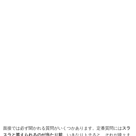
面接では必ず聞かれる質問がいくつかあります。定番質問には
スラ
スラと答えられるのが当たり前
。いきなりトチると、それが後々ま