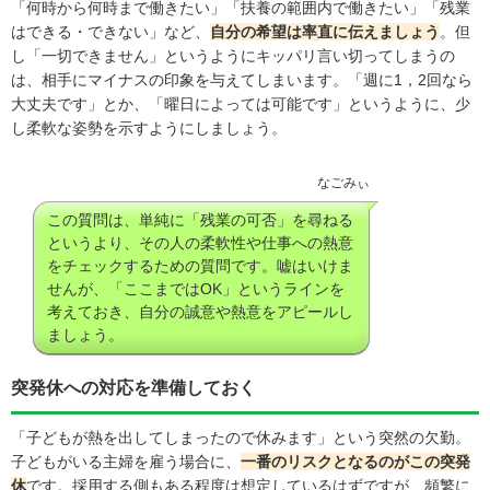
「何時から何時まで働きたい」「扶養の範囲内で働きたい」「残業
はできる・できない」など、
自分の希望は率直に伝えましょう
。但
し「一切できません」というようにキッパリ言い切ってしまうの
は、相手にマイナスの印象を与えてしまいます。「週に1，2回なら
大丈夫です」とか、「曜日によっては可能です」というように、少
し柔軟な姿勢を示すようにしましょう。
なごみぃ
この質問は、単純に「残業の可否」を尋ねる
というより、その人の柔軟性や仕事への熱意
をチェックするための質問です。嘘はいけま
せんが、「ここまではOK」というラインを
考えておき、自分の誠意や熱意をアピールし
ましょう。
突発休への対応を準備しておく
「子どもが熱を出してしまったので休みます」という突然の欠勤。
子どもがいる主婦を雇う場合に、
一番のリスクとなるのがこの突発
休
です。採用する側もある程度は想定しているはずですが、頻繁に