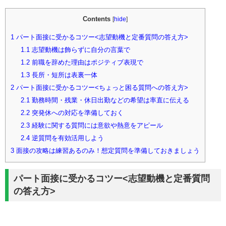
Contents
[
hide
]
1
パート面接に受かるコツー<志望動機と定番質問の答え方>
1.1
志望動機は飾らずに自分の言葉で
1.2
前職を辞めた理由はポジティブ表現で
1.3
長所・短所は表裏一体
2
パート面接に受かるコツー<ちょっと困る質問への答え方>
2.1
勤務時間・残業・休日出勤などの希望は率直に伝える
2.2
突発休への対応を準備しておく
2.3
経験に関する質問には意欲や熱意をアピール
2.4
逆質問を有効活用しよう
3
面接の攻略は練習あるのみ！想定質問を準備しておきましょう
パート面接に受かるコツー<志望動機と定番質問
の答え方>