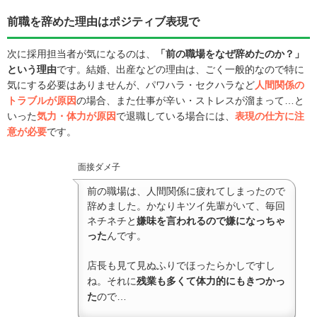
前職を辞めた理由はポジティブ表現で
次に採用担当者が気になるのは、
「前の職場をなぜ辞めたのか？」
という理由
です。結婚、出産などの理由は、ごく一般的なので特に
気にする必要はありませんが、パワハラ・セクハラなど
人間関係の
トラブルが原因
の場合、また仕事が辛い・ストレスが溜まって…と
いった
気力・体力が原因
で退職している場合には、
表現の仕方に注
意が必要
です。
面接ダメ子
前の職場は、人間関係に疲れてしまったので
辞めました。かなりキツイ先輩がいて、毎回
ネチネチと
嫌味を言われるので嫌になっちゃ
った
んです。
店長も見て見ぬふりでほったらかしですし
ね。それに
残業も多くて体力的にもきつかっ
た
ので…