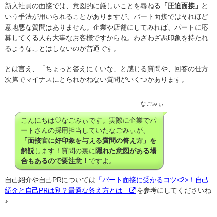
新入社員の面接では、意図的に厳しいことを尋ねる
「圧迫面接」
と
いう手法が用いられることがありますが、パート面接ではそれほど
意地悪な質問はありません。企業や店舗にしてみれば、パートに応
募してくる人も大事なお客様ですからね。わざわざ悪印象を持たれ
るようなことはしないのが普通です。
とは言え、「ちょっと答えにくいな」と感じる質問や、回答の仕方
次第でマイナスにとられかねない質問がいくつかあります。
なごみぃ
こんにちは♡なごみぃです。実際に企業でパ
ートさんの採用担当していたなごみぃが、
「面接官に好印象を与える質問の答え方」を
解説
します！質問の裏に
隠れた意図がある場
合もあるので要注意！
ですよ。
自己紹介や自己PRについては
「パート面接に受かるコツ<2>！自己
紹介と自己PRは別？最適な答え方とは」
を参考にしてくださいね
♪