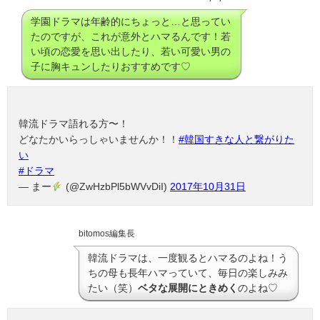
学園ドラマは年齢的にちょっと…と思ってい
たのですが、これが意外とハマるんです！若
い頃の恋愛を思い出したり、若い可愛い男の
子に胸キュンしたりおすすめです♡
韓流ドラマ語れる方〜！
どなたかいらっしゃいませんか！！
#韓国すきな人と繋がりた
い
#ドラマ
— まー
(@ZwHzbPl5bWVvDiI)
2017年10月31日
bitomos編集長
韓流ドラマは、一度観るとハマるのよね！う
ちの母も長年ハマっていて、毎日の楽しみみ
たい（笑）
ベタな展開にときめく
のよね♡