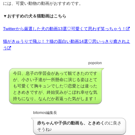
には、可愛い動物の動画がおすすめです。
▼おすすめの犬＆猫動画はこちら
Twitterから厳選した犬の動画13選♡可愛くて思わず笑っちゃう！
猫がきゅうりで飛ぶ！？猫の面白い動画14選♡思いっきり癒されよ
う
popolon
今日、息子の学芸会があって観てきたのです
が、小さい子達が一所懸命に演じる姿はとて
も可愛くて胸キュンでした♡恋愛とは違った
ときめきですが、終始笑みがこぼれ幸せな気
持ちになり、なんだか若返った気がします！
bitomos編集長
赤ちゃんや子供の動画も、ときめく
のに良さ
そうね♪