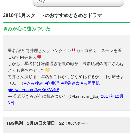
いな！
2018年1月スタートのおすすめときめきドラマ
きみが心に棲みついた
星名漣役 向井理さんクランクイン
カッコ良く、スーツを着
こなす向井さん
しかし、星名には冷酷過ぎる裏の顔が…撮影現場の向井さんは
とても爽やかでした
向井さん演じる、星名がこれからどう変化するか、目が離せま
せん！！
#きみ棲み
#向井理
#桐谷健太
#吉岡里帆
pic.twitter.com/fypXpKVvNB
— 公式♡きみが心に棲みついた (@kimisumi_tbs)
2017年12月
3日
TBS系列 1月16日火曜日 22：00スタート