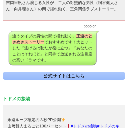
吉岡里帆さん演じる女性が、二人の対照的な男性（桐谷健太さ
ん・向井理さん）の間で揺れ動く、三角関係ラブストーリー。
popolon
違うタイプの男性の間で揺れ動く、
王道のと
きめきストーリー
でおすすめです！大ヒット
した
『逃げるは恥だが役に立つ』『あなたの
ことはそれほど』と同枠で放送される注目度
の高いドラマです。
公式サイトはこちら
トドメの接吻
永遠ループ確定の３秒PR公開
山﨑賢人まるごと100パーセント
#トドメの接吻
#トドメのキ