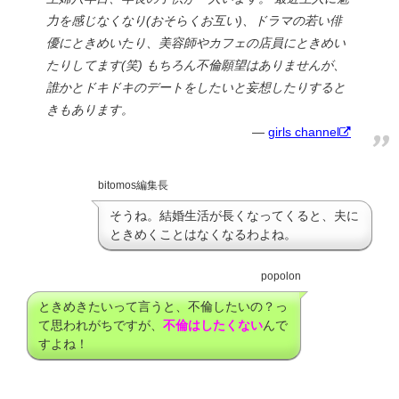
力を感じなくなり(おそらくお互い)、ドラマの若い俳
優にときめいたり、美容師やカフェの店員にときめい
たりしてます(笑) もちろん不倫願望はありませんが、
誰かとドキドキのデートをしたいと妄想したりすると
きもあります。
girls channel
bitomos編集長
そうね。結婚生活が長くなってくると、夫に
ときめくことはなくなるわよね。
popolon
ときめきたいって言うと、不倫したいの？っ
て思われがちですが、
不倫はしたくない
んで
すよね！