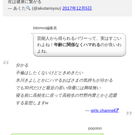
在は健康に繋がる
— あくた
(@akutansyou)
2017年12月5日
bitomos編集長
芸能人から得られるパワーって、実はすごい
わよね！
年齢に関係なくハマれる
のが良いわ
よね。
分かる
不倫はしたくないけどときめきたい
氷川きよしとかにハマるおばさまの気持ちが分かる
でも30代だけど最近の若い俳優には興味無い
寝る前に高校生に戻って高校生の竹野内豊とかと恋愛
する妄想しますw
girls channel
popolon