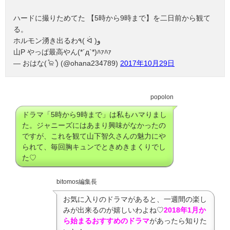
ハードに撮りためてた 【5時から9時まで】を二日前から観て
る。
ホルモン湧き出るわ٩( ᐛ )و
山P やっぱ最高やん(*´д`*)ﾊｧﾊｧ
— おはな( ̊ଳ ̊) (@ohana234789)
2017年10月29日
popolon
ドラマ「5時から9時まで」は私もハマりまし
た。ジャニーズにはあまり興味がなかったの
ですが、これを観て山下智久さんの魅力にや
られて、毎回胸キュンでときめきまくりでし
た♡
bitomos編集長
お気に入りのドラマがあると、一週間の楽し
みが出来るのが嬉しいわよね♡
2018年1月か
ら始まるおすすめのドラマ
があったら知りた