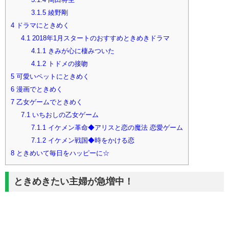
3.1.5
綾野剛
4
ドラマにときめく
4.1
2018年1月スタートのおすすめときめきドラマ
4.1.1
きみが心に棲みついた
4.1.2
トドメの接吻
5
可愛いペットにときめく
6
漫画でときめく
7
乙女ゲームでときめく
7.1
いちおしの乙女ゲーム
7.1.1
イケメン革命◆アリスと恋の魔法 恋愛ゲーム
7.1.2
イケメン戦国◆時をかける恋
8
ときめいて毎日をハッピーに☆
ときめきたい主婦が急増中！