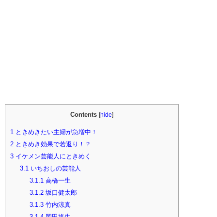
Contents
[
hide
]
1
ときめきたい主婦が急増中！
2
ときめき効果で若返り！？
3
イケメン芸能人にときめく
3.1
いちおしの芸能人
3.1.1
高橋一生
3.1.2
坂口健太郎
3.1.3
竹内涼真
3.1.4
岡田将生