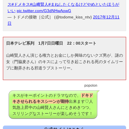
ス
#ドメキス
#山﨑賢人
#まねしたくなるけどやめといたほうが
いい
pic.twitter.com/G3dNHwAowG
— トドメの接吻［公式］ (@todome_kiss_ntv)
2017年12月11
日
日本テレビ系列 1月7日日曜日 22：00スタート
山崎賢人さん演じる権力とお金にしか興味のないクズ男が、謎の
女（門脇麦さん）のキスによって引き起こされる死のタイムリー
プに翻弄される邪道ラブストーリー。
popolon
キスがキーポイントのドラマなので、
ドキド
キさせられるキスシーンが期待
出来ます♡人
気急上昇中の山崎賢人さんにときめきつつ、
スリリングなストーリーが楽しめそうです！