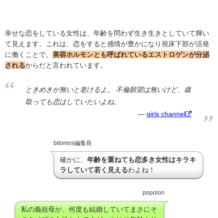
幸せな恋をしている女性は、年齢を問わず生き生きとしていて輝い
て見えます。これは、恋をすると感情が豊かになり視床下部が活発
に働くことで、
美容ホルモンとも呼ばれているエストロゲンが分泌
される
からだと言われています。
ときめきが無いと老けるよ。 不倫願望は無いけど、歳
取っても恋はしていたいよね。
girls channel
bitomos編集長
確かに、
年齢を重ねても恋多き女性はキラキ
ラしていて若く見える
わよね！
popolon
私の義祖母が、何度も結婚していてまさにそ