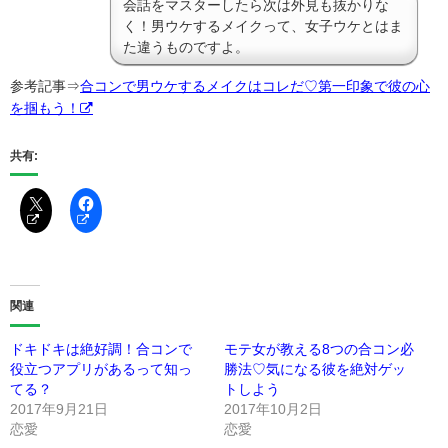
会話をマスターしたら次は外見も抜かりな
く！男ウケするメイクって、女子ウケとはま
た違うものですよ。
参考記事⇒
合コンで男ウケするメイクはコレだ♡第一印象で彼の心
を掴もう！
共有:
関連
ドキドキは絶好調！合コンで
モテ女が教える8つの合コン必
役立つアプリがあるって知っ
勝法♡気になる彼を絶対ゲッ
てる？
トしよう
2017年9月21日
2017年10月2日
恋愛
恋愛