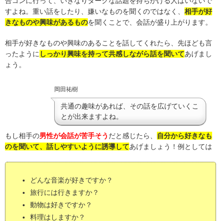
合コンに行って、いきなりダークな話題を持ちかける人はいないで
すよね。重い話をしたり、嫌いなものを聞くのではなく、
相手が好
きなものや興味があるもの
を聞くことで、会話が盛り上がります。
相手が好きなものや興味のあることを話してくれたら、先ほども言
ったように
しっかり興味を持って共感しながら話を聞いて
あげまし
ょう。
岡田祐樹
共通の趣味があれば、その話を広げていくこ
とが出来ますよね。
もし相手の
男性が会話が苦手そう
だと感じたら、
自分から好きなも
のを聞いて、話しやすいように誘導して
あげましょう！例としては
どんな音楽が好きですか？
旅行には行きますか？
動物は好きですか？
料理はしますか？