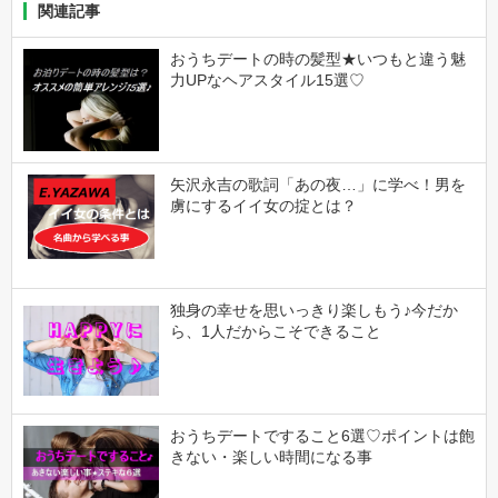
関連記事
おうちデートの時の髪型★いつもと違う魅
力UPなヘアスタイル15選♡
矢沢永吉の歌詞「あの夜…」に学べ！男を
虜にするイイ女の掟とは？
独身の幸せを思いっきり楽しもう♪今だか
ら、1人だからこそできること
おうちデートですること6選♡ポイントは飽
きない・楽しい時間になる事