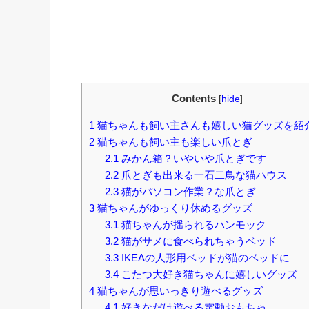
Contents
[
hide
]
1
猫ちゃんも飼い主さんも嬉しい猫グッズを紹
2
猫ちゃんも飼い主も楽しい爪とぎ
2.1
みかん箱？いやいや爪とぎです
2.2
爪とぎも出来る一石二鳥な猫ハウス
2.3
猫がパソコン作業？な爪とぎ
3
猫ちゃんがゆっくり休めるグッズ
3.1
猫ちゃんが揺られるハンモック
3.2
猫がサメに食べられちゃうベッド
3.3
IKEAの人形用ベッドが猫のベッドに
3.4
こたつ大好き猫ちゃんに嬉しいグッズ
4
猫ちゃんが思いっきり遊べるグッズ
4.1
好きなだけ遊べる電動おもちゃ