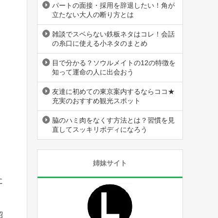
パートの面接・採用を辞退したい！角が
立たない大人の断り方とは
雑談でスベらない鉄板ネタはコレ！会話
の糸口に使える小ネタのまとめ
目で分かる？ソウルメイトの12の特徴を
知って運命の人に出会おう
友達に初めての東京案内するならココ★
充実のおすすめ観光スポット
脇のハミ肉をなくす方法とは？習慣を見
直してスッキリボディになろう
姉妹サイト
に
紹