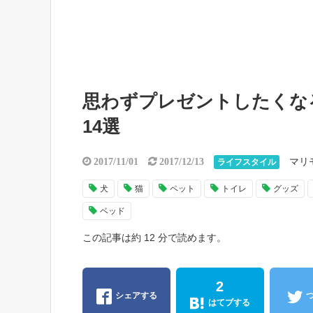
思わずプレゼントしたくな
14選
マリ
2017/11/01
2017/12/13
ライフスタイル
犬
猫
ペット
トイレ
グッズ
ベッド
この記事は約 12 分で読めます。
2
シェアする
はてブする