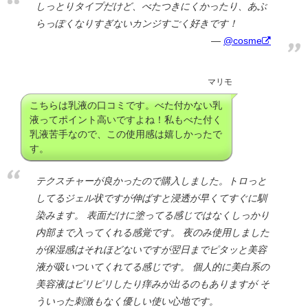
しっとりタイプだけど、べたつきにくかったり、あぶ
らっぽくなりすぎないカンジすごく好きです！
@cosme
マリモ
こちらは乳液の口コミです。べた付かない乳
液ってポイント高いですよね！私もべた付く
乳液苦手なので、この使用感は嬉しかったで
す。
テクスチャーが良かったので購入しました。トロっと
してるジェル状ですが伸ばすと浸透が早くてすぐに馴
染みます。 表面だけに塗ってる感じではなくしっかり
内部まで入ってくれる感覚です。 夜のみ使用しました
が保湿感はそれほどないですが翌日までピタッと美容
液が吸いついてくれてる感じです。 個人的に美白系の
美容液はピリピリしたり痒みが出るのもありますが そ
ういった刺激もなく優しい使い心地です。