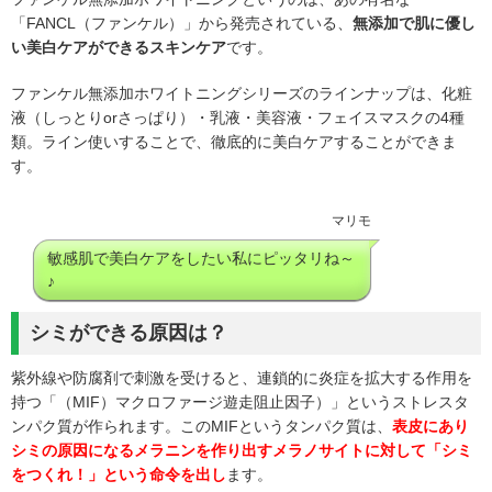
「FANCL（ファンケル）」から発売されている、
無添加で肌に優し
い美白ケアができるスキンケア
です。
ファンケル無添加ホワイトニングシリーズのラインナップは、化粧
液（しっとりorさっぱり）・乳液・美容液・フェイスマスクの4種
類。ライン使いすることで、徹底的に美白ケアすることができま
す。
マリモ
敏感肌で美白ケアをしたい私にピッタリね～
♪
シミができる原因は？
紫外線や防腐剤で刺激を受けると、
連鎖的に炎症を拡大する作用を
持つ「（MIF）マクロファージ遊走阻止因子）」というストレスタ
ンパク質が作られます。
このMIFというタンパク質は、
表皮にあり
シミの原因になるメラニンを作り出すメラノサイトに対して「シミ
をつくれ！」という命令を出し
ます。